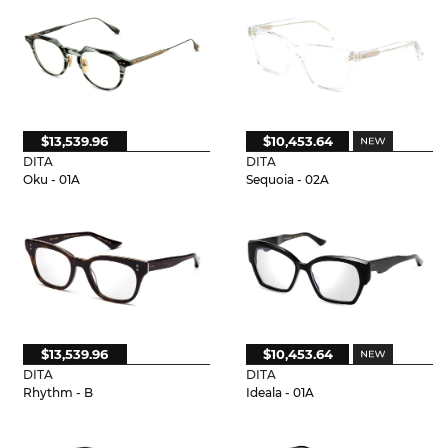
$13,539.96
$10,453.64
DITA
DITA
Oku - 01A
Sequoia - 02A
$13,539.96
$10,453.64
DITA
DITA
Rhythm - B
Ideala - 01A