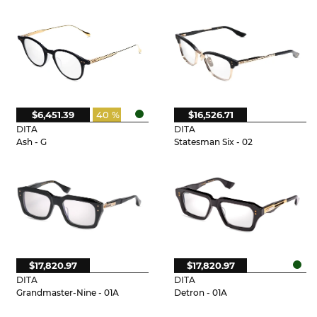
$6,451.39
40 %
$16,526.71
DITA
DITA
Ash - G
Statesman Six - 02
$17,820.97
$17,820.97
DITA
DITA
Grandmaster-Nine - 01A
Detron - 01A