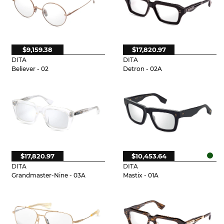
$9,159.38
$17,820.97
DITA
DITA
Believer - 02
Detron - 02A
$17,820.97
$10,453.64
DITA
DITA
Grandmaster-Nine - 03A
Mastix - 01A