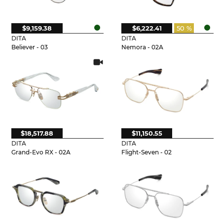
$9,159.38
$6,222.41
50 %
DITA
DITA
Believer - 03
Nemora - 02A
$18,517.88
$11,150.55
DITA
DITA
Grand-Evo RX - 02A
Flight-Seven - 02