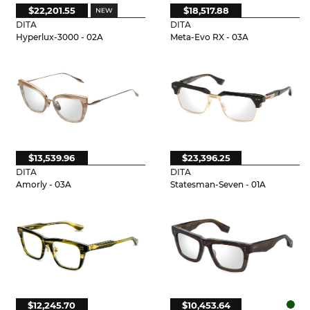
$22,201.55
$18,517.88
DITA
DITA
Hyperlux-3000 - 02A
Meta-Evo RX - 03A
$13,539.96
$23,396.25
DITA
DITA
Amorly - 03A
Statesman-Seven - 01A
$12,245.70
$10,453.64