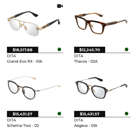
$18,517.88
$12,245.70
DITA
DITA
Grand-Evo RX - 01A
Thavos - 02A
$15,431.57
$15,431.57
DITA
DITA
Schema-Two - 02
Aegeus - 01A