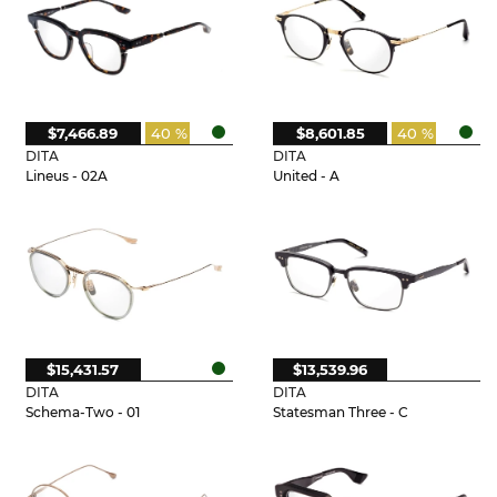
$7,466.89
40 %
$8,601.85
40 %
DITA
DITA
Lineus - 02A
United - A
$15,431.57
$13,539.96
DITA
DITA
Schema-Two - 01
Statesman Three - C