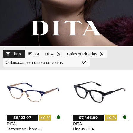
Filtro
DITA
Gafas graduadas
331
$8,123.97
40 %
$7,466.89
40 %
DITA
DITA
Statesman Three - E
Lineus - 01A