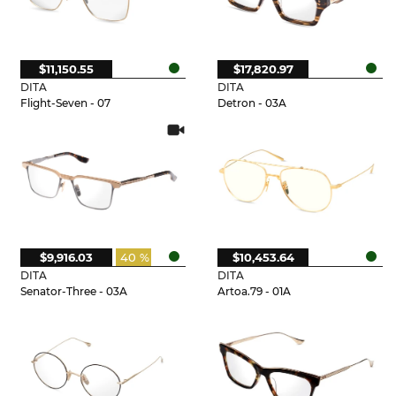
$11,150.55
$17,820.97
DITA
DITA
Flight-Seven - 07
Detron - 03A
$9,916.03
40 %
$10,453.64
DITA
DITA
Senator-Three - 03A
Artoa.79 - 01A