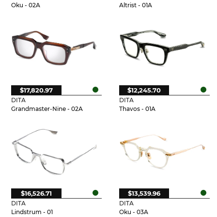
Oku - 02A
Altrist - 01A
$17,820.97
$12,245.70
DITA
DITA
Grandmaster-Nine - 02A
Thavos - 01A
$16,526.71
$13,539.96
DITA
DITA
Lindstrum - 01
Oku - 03A