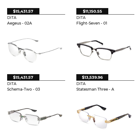
$15,431.57
$11,150.55
DITA
DITA
Aegeus - 02A
Flight-Seven - 01
$15,431.57
$13,539.96
DITA
DITA
Schema-Two - 03
Statesman Three - A