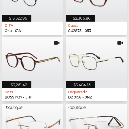
$13,522.96
$2,306.86
DITA
Guess
Oku - 01A
GU2875 - 053
$3,261.42
$3,484.15
Boss
Dsquared2
BOSS 1737 - LHF
D2 0158 - 0NZ