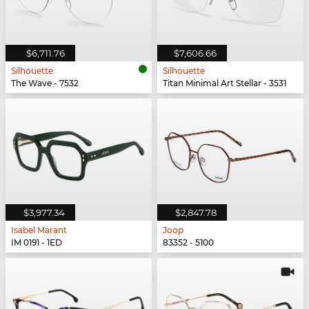
$6,711.76
$7,606.66
Silhouette
Silhouette
The Wave - 7532
Titan Minimal Art Stellar - 3531
$3,977.34
$2,847.78
Isabel Marant
Joop
IM 0191 - 1ED
83352 - 5100