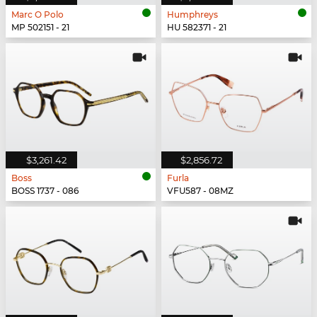
Marc O Polo
Humphreys
MP 502151 - 21
HU 582371 - 21
$3,261.42
$2,856.72
Boss
Furla
BOSS 1737 - 086
VFU587 - 08MZ