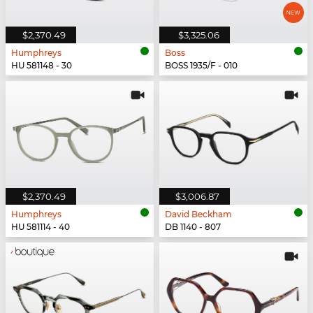
$2,370.49
$3,325.06
Humphreys
Boss
HU 581148 - 30
BOSS 1935/F - 010
$2,370.49
$3,006.87
Humphreys
David Beckham
HU 581114 - 40
DB 1140 - 807