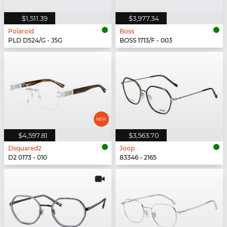
$1,511.39
$3,977.34
Polaroid
Boss
PLD D524/G - J5G
BOSS 1713/F - 003
$4,597.81
$3,563.70
Dsquared2
Joop
D2 0173 - 010
83346 - 2165