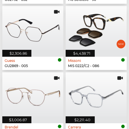
$2,306.86
$4,438.71
Guess
Missoni
GU2869 - 005
MIS 0222/C2 - 086
$3,006.87
$2,211.40
Brendel
Carrera