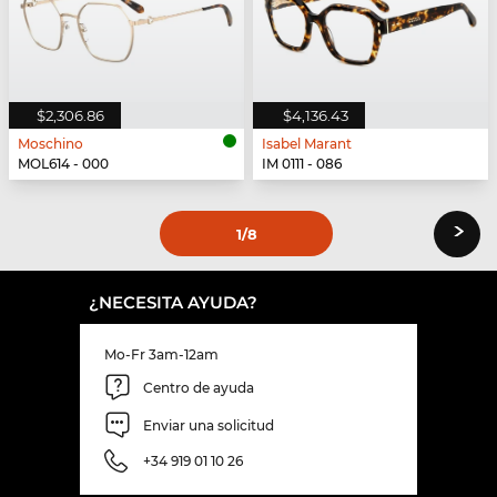
$2,306.86
$4,136.43
Moschino
Isabel Marant
MOL614 - 000
IM 0111 - 086
›
1
/8
¿NECESITA AYUDA?
Mo-Fr 3am-12am
Centro de ayuda
Enviar una solicitud
+34 919 01 10 26