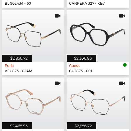
BL 902434 - 60
CARRERA 327 - KB7
$2,856.72
$2,306.86
Furla
Guess
VFU875 - 02AM
GU2875 - 001
$2,465.95
$2,856.72