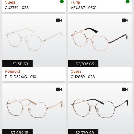
Guess
Furla
GU2792 - 028
VFU587 - 0301
$1,511.39
$2,306.86
Polaroid
Guess
PLD D524/G - 010
GU2869 - 028
$3,484.15
$2,370.49