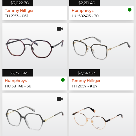
$3,022.78
$2,211.40
Tommy Hilfiger
Humphreys
TH 2153 - 06J
HU 582415 - 30
$2,370.49
$2,943.23
Humphreys
Tommy Hilfiger
HU 581148 - 36
TH 2057 - KB7