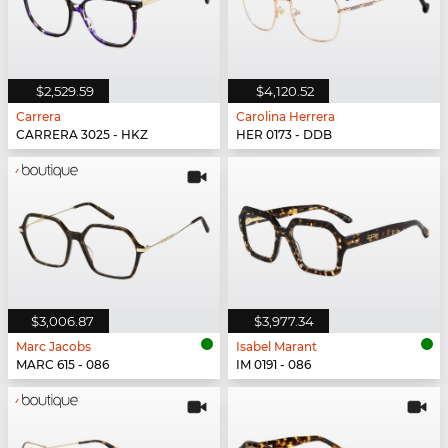
$2,529.59
$4,120.52
Carrera
Carolina Herrera
CARRERA 3025 - HKZ
HER 0173 - DDB
$3,006.87
$3,977.34
Marc Jacobs
Isabel Marant
MARC 615 - 086
IM 0191 - 086