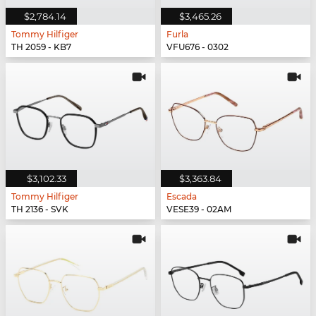
$2,784.14
$3,465.26
Tommy Hilfiger
Furla
TH 2059 - KB7
VFU676 - 0302
$3,102.33
$3,363.84
Tommy Hilfiger
Escada
TH 2136 - SVK
VESE39 - 02AM