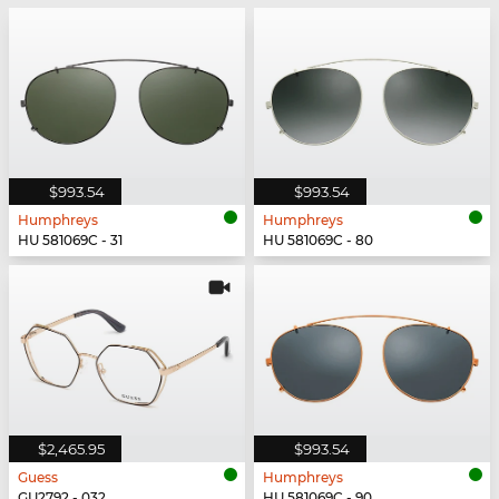
$993.54
$993.54
Humphreys
Humphreys
HU 581069C - 31
HU 581069C - 80
$2,465.95
$993.54
Guess
Humphreys
GU2792 - 032
HU 581069C - 90