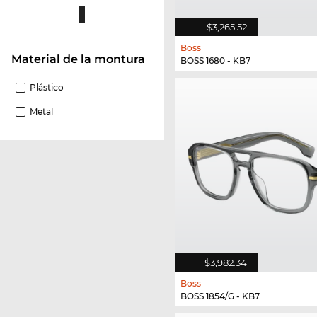
$3,265.52
Boss
Material de la montura
BOSS 1680 - KB7
Plástico
Metal
$3,982.34
Boss
BOSS 1854/G - KB7