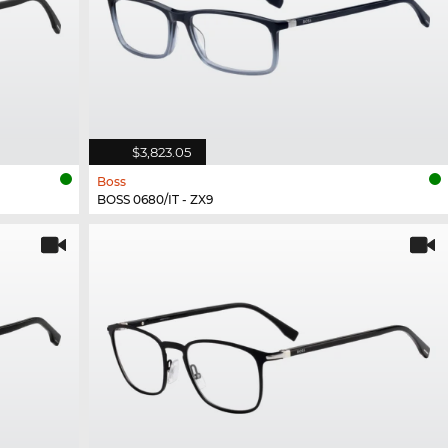
$3,823.05
Boss
BOSS 0680/IT - ZX9