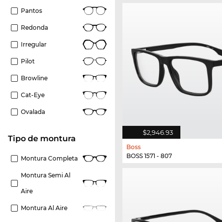
Pantos
Redonda
Irregular
Pilot
Browline
Cat-Eye
Ovalada
$2,946.93
Tipo de montura
Boss
BOSS 1571 - 807
Montura Completa
Montura Semi Al
Aire
Montura Al Aire