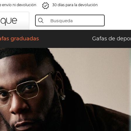
e envío ni devolución
30 días para la devolución
afas graduadas
Gafas de depo