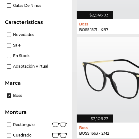
Gafas De Niños
$2,946.93
Caracteristicas
Boss
BOSS 1571 - KB7
Novedades
Sale
En Stock
Adaptación Virtual
Marca
Boss
Montura
$3,106.23
Rectángulo
Boss
BOSS 1663 - 2M2
Cuadrado