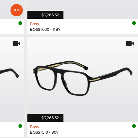
$3,265.52
Boss
BOSS 1600 - KB7
$3,265.52
Boss
BOSS 1510 - 807