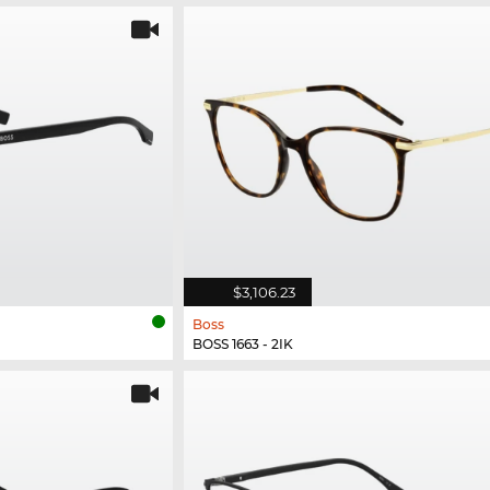
$3,106.23
Boss
BOSS 1663 - 2IK