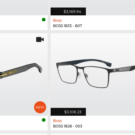
$3,169.94
Boss
BOSS 1833 - 807
$3,106.23
Boss
BOSS 1828 - 003