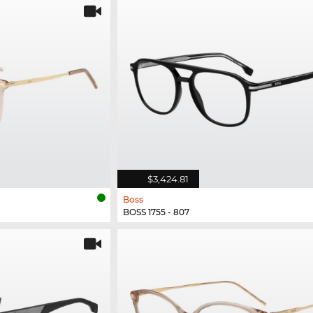
$3,424.81
Boss
BOSS 1755 - 807