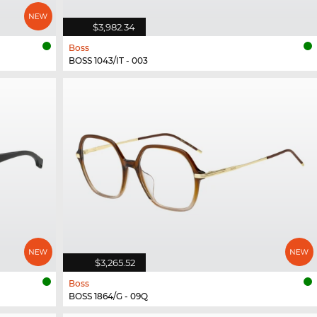
$3,982.34
Boss
BOSS 1043/IT - 003
$3,265.52
Boss
BOSS 1864/G - 09Q