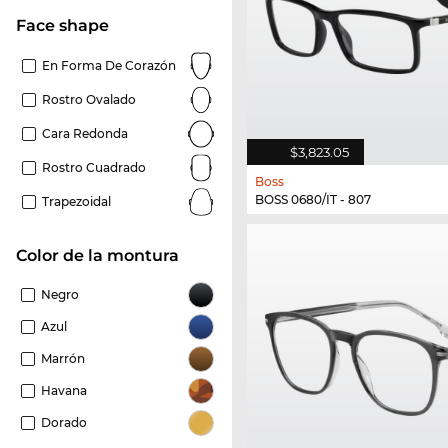
Face shape
En Forma De Corazón
Rostro Ovalado
Cara Redonda
$3,823.05
Rostro Cuadrado
Boss
BOSS 0680/IT - 807
Trapezoidal
Color de la montura
Negro
Azul
Marrón
Havana
Dorado