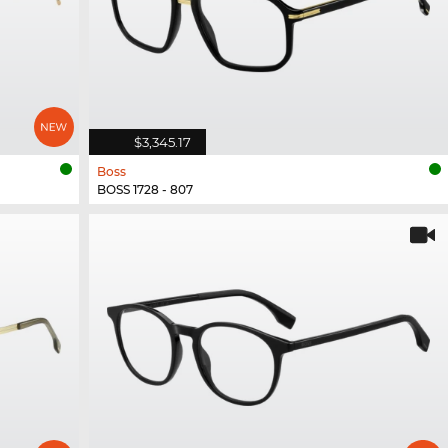
$3,345.17
Boss
BOSS 1728 - 807