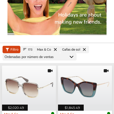
Filtro
Max & Co
Gafas de sol
173
$2,020.49
$1,845.49