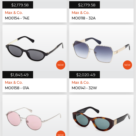
$2,179.58
$2,179.58
Max & Co.
Max & Co.
MO0154 - 74E
MO0118 - 32A
$1,845.49
$2,020.49
Max & Co.
Max & Co.
MO0158 - 01A
MO0141 - 32W