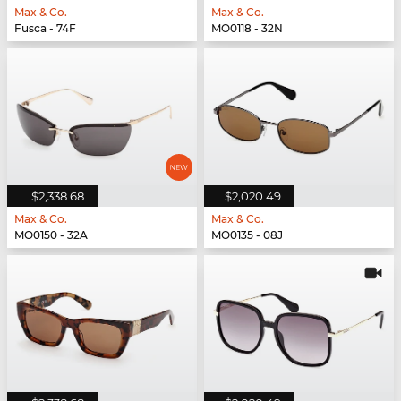
Max & Co.
Max & Co.
Fusca - 74F
MO0118 - 32N
$2,338.68
$2,020.49
Max & Co.
Max & Co.
MO0150 - 32A
MO0135 - 08J