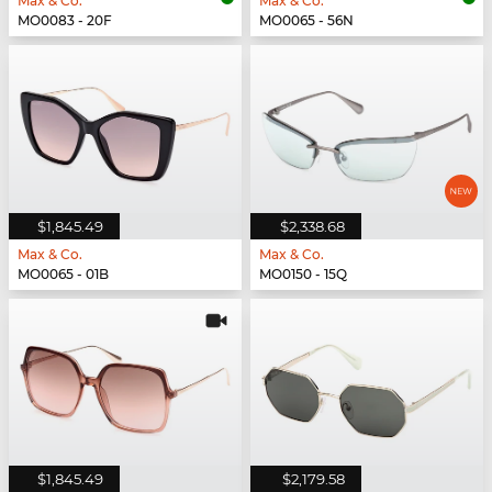
Max & Co.
Max & Co.
MO0083 - 20F
MO0065 - 56N
$1,845.49
$2,338.68
Max & Co.
Max & Co.
MO0065 - 01B
MO0150 - 15Q
$1,845.49
$2,179.58