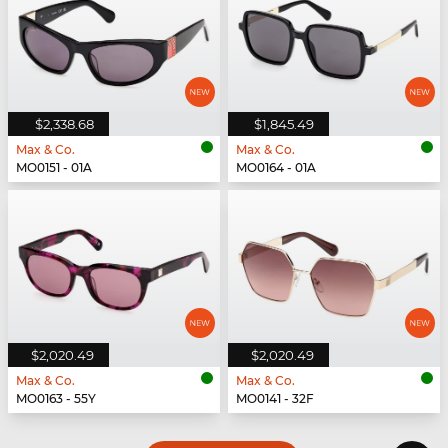
$2,338.68
$1,845.49
Max & Co.
Max & Co.
MO0151 - 01A
MO0164 - 01A
$2,020.49
$2,020.49
Max & Co.
Max & Co.
MO0163 - 55Y
MO0141 - 32F