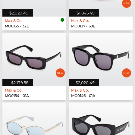
$2,020.49
$1,845.49
Max & Co.
Max & Co.
MO0135 - 32E
MO0137 - 69E
$2,179.58
$2,020.49
Max & Co.
Max & Co.
MO0154 - 01A
MO0146 - 01A