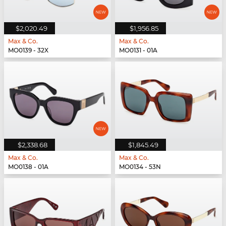
$2,020.49
$1,956.85
Max & Co.
Max & Co.
MO0139 - 32X
MO0131 - 01A
$2,338.68
$1,845.49
Max & Co.
Max & Co.
MO0138 - 01A
MO0134 - 53N