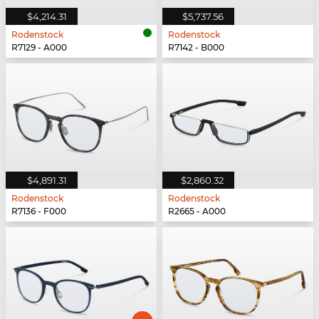
$4,214.31
$5,737.56
Rodenstock
Rodenstock
R7129 - A000
R7142 - B000
$4,891.31
$2,860.32
Rodenstock
Rodenstock
R7136 - F000
R2665 - A000