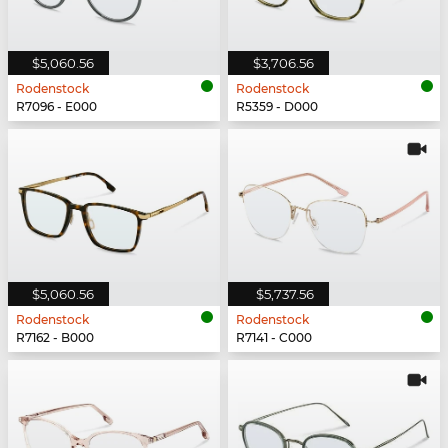
$5,060.56
$3,706.56
Rodenstock
Rodenstock
R7096 - E000
R5359 - D000
$5,060.56
$5,737.56
Rodenstock
Rodenstock
R7162 - B000
R7141 - C000