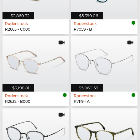
$2,860.32
$5,399.06
Rodenstock
Rodenstock
R2665 - C000
R7059 - B
$3,198.81
$5,060.56
Rodenstock
Rodenstock
R2632 - B000
R7119 - A