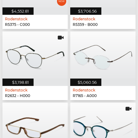
$4,552.81
$3,706.56
Rodenstock
Rodenstock
R5375 - C000
R5359 - B000
$3,198.81
$5,060.56
Rodenstock
Rodenstock
R2632 - H000
R7165 - A000