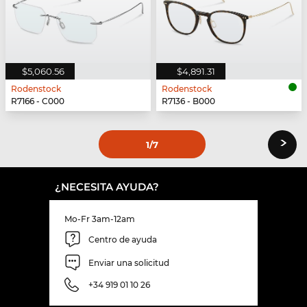
$5,060.56
$4,891.31
Rodenstock
Rodenstock
R7166 - C000
R7136 - B000
›
1
/7
¿NECESITA AYUDA?
Mo-Fr 3am-12am
Centro de ayuda
Enviar una solicitud
+34 919 01 10 26