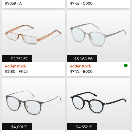
R7059 - A
R7163 - C000
$2,352.57
$5,060.56
Rodenstock
Rodenstock
R2180 - FK25
R7172 - B000
$4,891.31
$4,552.81