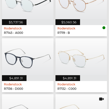
$5,737.56
$5,060.56
Rodenstock
Rodenstock
R7145 - A000
R7119 - B
$4,891.31
$4,891.31
Rodenstock
Rodenstock
R7136 - D000
R7132 - C000