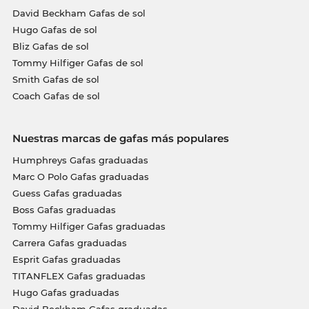
David Beckham Gafas de sol
Hugo Gafas de sol
Bliz Gafas de sol
Tommy Hilfiger Gafas de sol
Smith Gafas de sol
Coach Gafas de sol
Nuestras marcas de gafas más populares
Humphreys Gafas graduadas
Marc O Polo Gafas graduadas
Guess Gafas graduadas
Boss Gafas graduadas
Tommy Hilfiger Gafas graduadas
Carrera Gafas graduadas
Esprit Gafas graduadas
TITANFLEX Gafas graduadas
Hugo Gafas graduadas