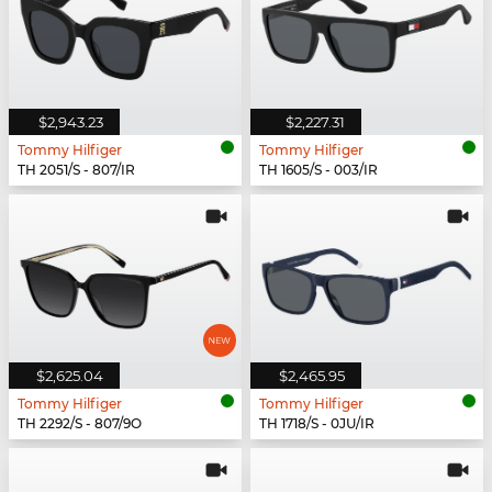
$2,943.23
$2,227.31
Tommy Hilfiger
Tommy Hilfiger
TH 2051/S - 807/IR
TH 1605/S - 003/IR
$2,625.04
$2,465.95
Tommy Hilfiger
Tommy Hilfiger
TH 2292/S - 807/9O
TH 1718/S - 0JU/IR