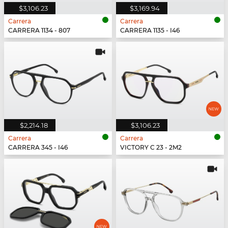
$3,106.23
$3,169.94
Carrera
Carrera
CARRERA 1134 - 807
CARRERA 1135 - I46
$2,214.18
$3,106.23
Carrera
Carrera
CARRERA 345 - I46
VICTORY C 23 - 2M2