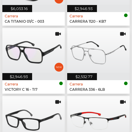
$6,053.16
$2,946.93
Carrera
Carrera
CA TITANIO 01/C - 003
CARRERA 1120 - KB7
$2,946.93
$2,532.77
Carrera
Carrera
VICTORY C 16 - TI7
CARRERA 336 - 6LB