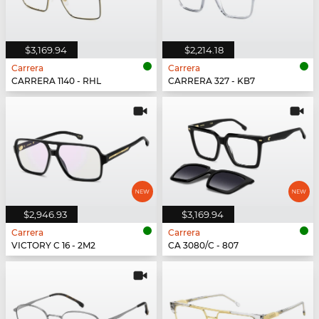
$3,169.94
$2,214.18
Carrera
Carrera
CARRERA 1140 - RHL
CARRERA 327 - KB7
$2,946.93
$3,169.94
Carrera
Carrera
VICTORY C 16 - 2M2
CA 3080/C - 807