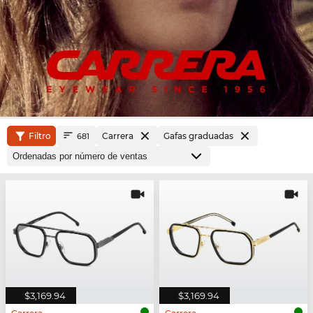
Filtro
Carrera
Gafas graduadas
681
$3,169.94
$3,169.94