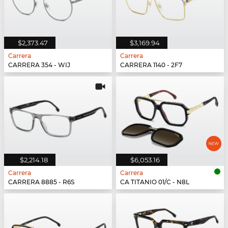
$2,373.47
$3,169.94
Carrera
Carrera
CARRERA 354 - WIJ
CARRERA 1140 - 2F7
$2,214.18
$6,053.16
Carrera
Carrera
CARRERA 8885 - R6S
CA TITANIO 01/C - N8L