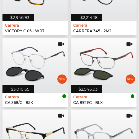
$2,946.93
$2,214.18
Carrera
Carrera
VICTORY C 05 - WR7
CARRERA 345 - 2M2
$3,010.65
$2,946.93
Carrera
Carrera
CA 368/C - 85K
CA 8921/C - BLX