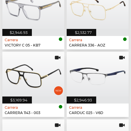
$2,946.93
$2,532.77
Carrera
Carrera
VICTORY C 05 - KB7
CARRERA 336 - AOZ
$3,169.94
$2,946.93
Carrera
Carrera
CARRERA 1143 - 003
CARDUC 025 - V6D