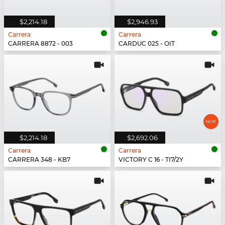
$2,214.18
$2,946.93
Carrera
Carrera
CARRERA 8872 - 003
CARDUC 025 - OIT
$2,214.18
$2,692.06
Carrera
Carrera
CARRERA 348 - KB7
VICTORY C 16 - TI7/2Y