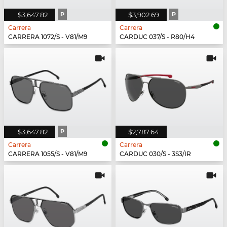
$3,647.82
P
$3,902.69
P
Carrera
Carrera
CARRERA 1072/S - V81/M9
CARDUC 037/S - R80/H4
$3,647.82
P
$2,787.64
Carrera
Carrera
CARRERA 1055/S - V81/M9
CARDUC 030/S - 3S3/IR