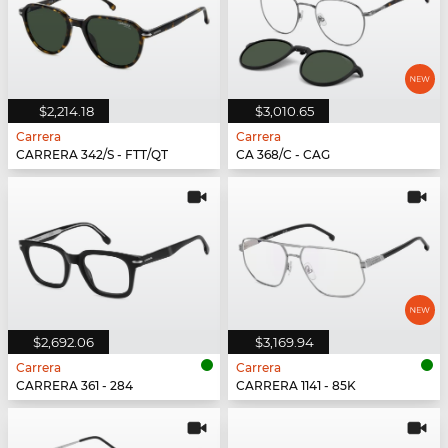
$2,214.18
$3,010.65
Carrera
Carrera
CARRERA 342/S - FTT/QT
CA 368/C - CAG
$2,692.06
$3,169.94
Carrera
Carrera
CARRERA 361 - 284
CARRERA 1141 - 85K