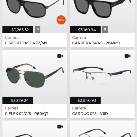
$3,265.52
P
$3,169.94
P
Carrera
Carrera
C SPORT 10/S - RZZ/M9
CARRERA 340/S - 284/M9
$3,329.24
$2,946.93
Carrera
Carrera
C FLEX 02/G/S - R80/QT
CARDUC 025 - V6D