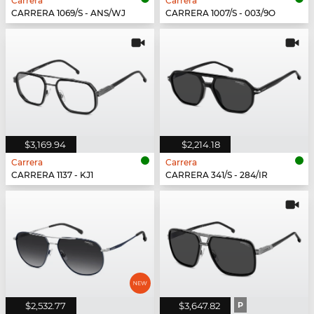
Carrera
Carrera
CARRERA 1069/S - ANS/WJ
CARRERA 1007/S - 003/9O
$3,169.94
$2,214.18
Carrera
Carrera
CARRERA 1137 - KJ1
CARRERA 341/S - 284/IR
$2,532.77
$3,647.82
P