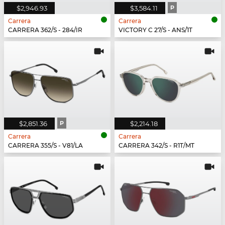
$2,946.93
$3,584.11
P
Carrera
Carrera
CARRERA 362/S - 284/IR
VICTORY C 27/S - ANS/1T
$2,851.36
P
$2,214.18
Carrera
Carrera
CARRERA 355/S - V81/LA
CARRERA 342/S - R1T/MT