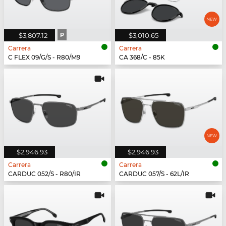
$3,807.12
P
$3,010.65
Carrera
Carrera
C FLEX 09/G/S - R80/M9
CA 368/C - 85K
$2,946.93
$2,946.93
Carrera
Carrera
CARDUC 052/S - R80/IR
CARDUC 057/S - 62L/IR