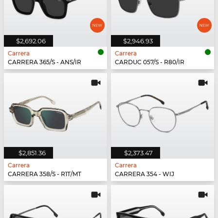
$2,692.06
$2,946.93
Carrera
Carrera
CARRERA 365/S - ANS/IR
CARDUC 057/S - R80/IR
$2,851.36
$2,373.47
Carrera
Carrera
CARRERA 358/S - R1T/MT
CARRERA 354 - WIJ