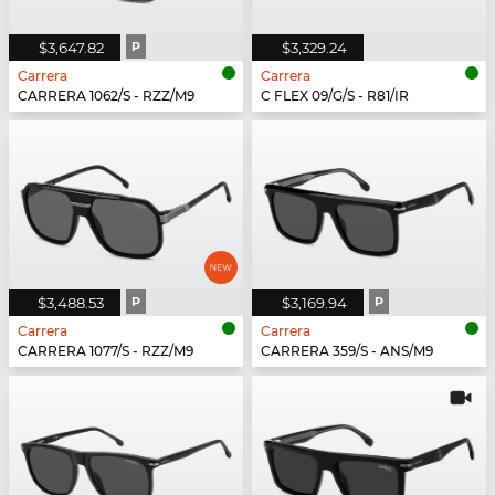
$3,647.82
P
$3,329.24
Carrera
Carrera
CARRERA 1062/S - RZZ/M9
C FLEX 09/G/S - R81/IR
$3,488.53
P
$3,169.94
P
Carrera
Carrera
CARRERA 1077/S - RZZ/M9
CARRERA 359/S - ANS/M9