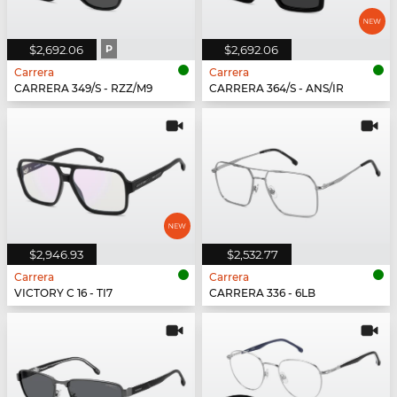
$2,692.06
P
$2,692.06
Carrera
Carrera
CARRERA 349/S - RZZ/M9
CARRERA 364/S - ANS/IR
$2,946.93
$2,532.77
Carrera
Carrera
VICTORY C 16 - TI7
CARRERA 336 - 6LB