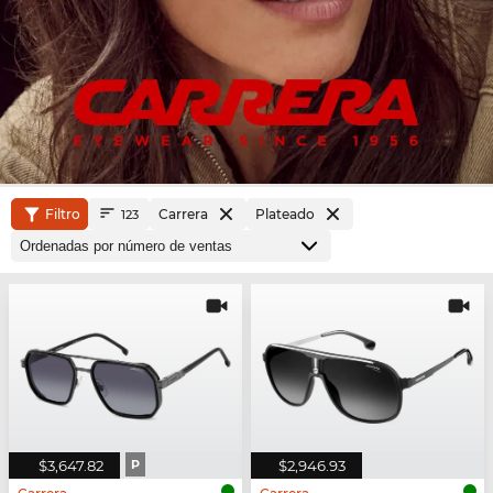
Filtro
Carrera
Plateado
123
$3,647.82
P
$2,946.93