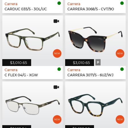
Carrera
Carrera
CARDUC 035/S - 3OL/UC
CARRERA 3068/S - CVT/9O
$3,010.65
$3,010.65
P
Carrera
Carrera
C FLEX 04/G - XGW
CARRERA 3071/S - 6UZ/WJ