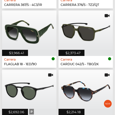
Carrera
Carrera
CARRERA 367/S - 4C3/IR
CARRERA 376/S - 7ZJ/QT
$3,966.41
$2,373.47
Carrera
Carrera
FLAGLAB 18 - 1ED/9O
CARDUC 042/S - TBO/2K
$2,692.06
P
$2,214.18