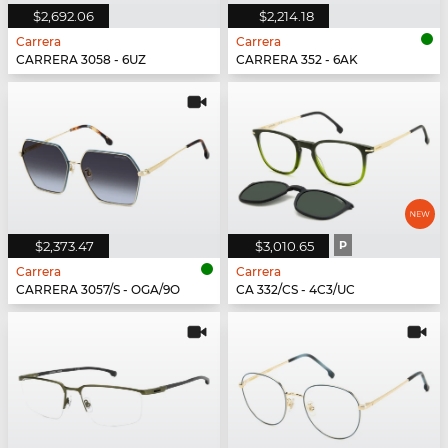
$2,692.06
$2,214.18
Carrera
Carrera
CARRERA 3058 - 6UZ
CARRERA 352 - 6AK
$2,373.47
$3,010.65
P
Carrera
Carrera
CARRERA 3057/S - OGA/9O
CA 332/CS - 4C3/UC