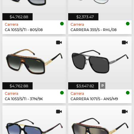
$4,762.88
$2,373.47
Carrera
Carrera
CA 1053/S/TI - 80S/08
CARRERA 355/S - RHL/08
$4,762.88
$3,647.82
P
Carrera
Carrera
CA 1053/S/TI - 37N/9K
CARRERA 1071/S - ANS/M9