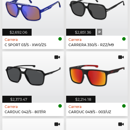
$2,692.06
$2,851.36
P
Carrera
Carrera
C SPORT 03/S - XW0/ZS
CARRERA 350/S - RZZ/M9
$2,373.47
$2,214.18
Carrera
Carrera
CARDUC 042/S - 807/IR
CARDUC 049/S - 003/UZ