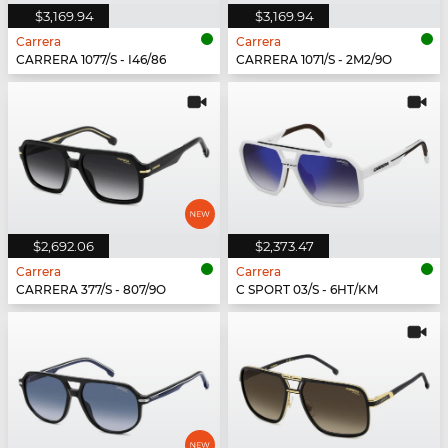
$3,169.94
$3,169.94
Carrera
Carrera
CARRERA 1077/S - I46/86
CARRERA 1071/S - 2M2/9O
$2,692.06
$2,373.47
Carrera
Carrera
CARRERA 377/S - 807/9O
C SPORT 03/S - 6HT/KM