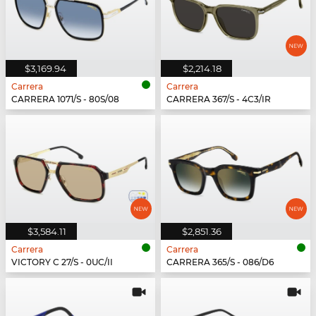
$3,169.94
$2,214.18
Carrera
Carrera
CARRERA 1071/S - 80S/08
CARRERA 367/S - 4C3/IR
$3,584.11
$2,851.36
Carrera
Carrera
VICTORY C 27/S - 0UC/II
CARRERA 365/S - 086/D6