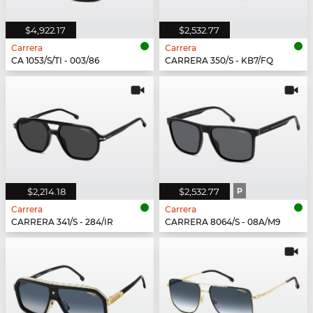
$4,922.17
$2,532.77
Carrera
Carrera
CA 1053/S/TI - 003/86
CARRERA 350/S - KB7/FQ
$2,214.18
$2,532.77
P
Carrera
Carrera
CARRERA 341/S - 284/IR
CARRERA 8064/S - 08A/M9