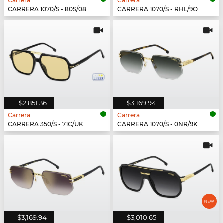
Carrera
Carrera
CARRERA 1070/S - 80S/08
CARRERA 1070/S - RHL/9O
$2,851.36
$3,169.94
Carrera
Carrera
CARRERA 350/S - 71C/UK
CARRERA 1070/S - 0NR/9K
$3,169.94
$3,010.65