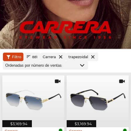
Filtro
Carrera
trapezoidal
881
$3,169.94
$3,169.94