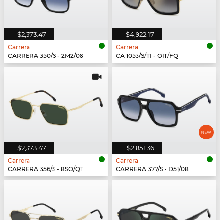
$2,373.47
$4,922.17
Carrera
Carrera
CARRERA 350/S - 2M2/08
CA 1053/S/TI - OIT/FQ
$2,373.47
$2,851.36
Carrera
Carrera
CARRERA 356/S - 8SO/QT
CARRERA 377/S - D51/08