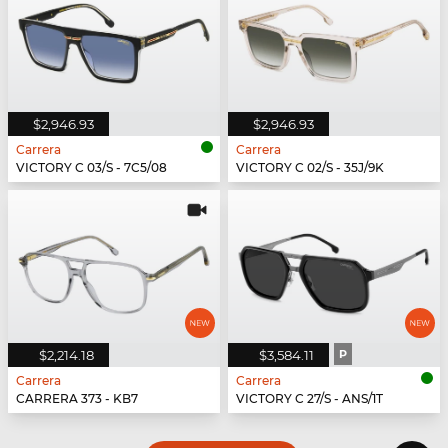
$2,946.93
$2,946.93
Carrera
Carrera
VICTORY C 03/S - 7C5/08
VICTORY C 02/S - 35J/9K
$2,214.18
$3,584.11
P
Carrera
Carrera
CARRERA 373 - KB7
VICTORY C 27/S - ANS/1T