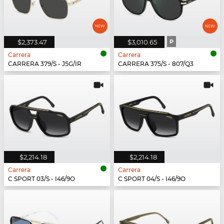
$2,373.47
$3,010.65
P
Carrera
Carrera
CARRERA 379/S - J5G/IR
CARRERA 375/S - 807/Q3
$2,214.18
$2,214.18
Carrera
Carrera
C SPORT 03/S - I46/9O
C SPORT 04/S - I46/9O