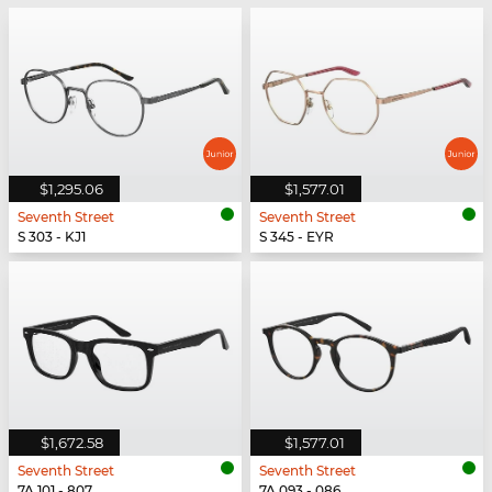
$1,295.06
$1,577.01
Seventh Street
Seventh Street
S 303 - KJ1
S 345 - EYR
$1,672.58
$1,577.01
Seventh Street
Seventh Street
7A 101 - 807
7A 093 - 086