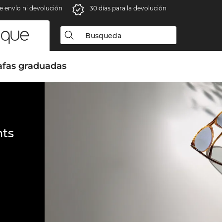
e envío ni devolución
30 días para la devolución
afas graduadas
ts