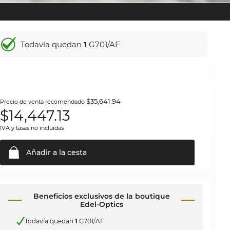
Todavía quedan
1
G701/AF
$35,641.94
Precio de venta recomendado
$
14,447.13
IVA y tasas no incluidas
Añadir a la
cesta
Beneficios exclusivos de la boutique
Edel-Optics
Todavía quedan
1
G701/AF