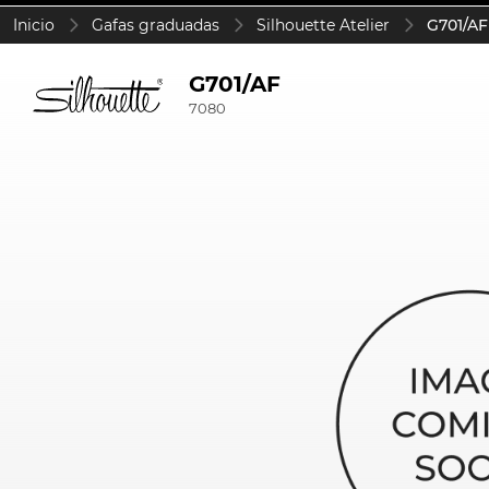
Inicio
Gafas graduadas
Silhouette Atelier
G701/AF
G701/AF
7080