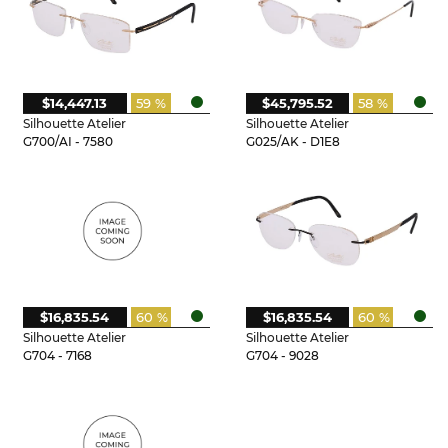
$14,447.13
59 %
$45,795.52
58 %
Silhouette Atelier
Silhouette Atelier
G700/AI - 7580
G025/AK - D1E8
$16,835.54
60 %
$16,835.54
60 %
Silhouette Atelier
Silhouette Atelier
G704 - 7168
G704 - 9028