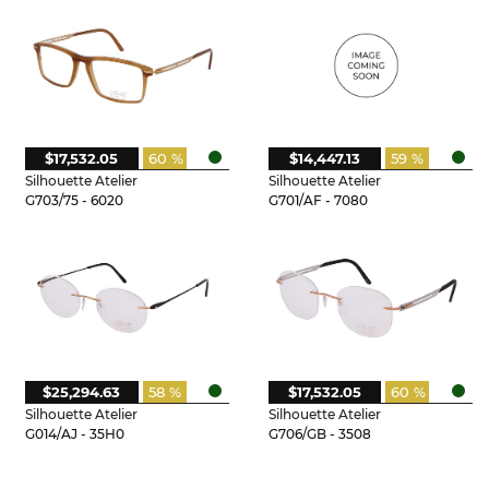
$17,532.05
60 %
$14,447.13
59 %
Silhouette Atelier
Silhouette Atelier
G703/75 - 6020
G701/AF - 7080
$25,294.63
58 %
$17,532.05
60 %
Silhouette Atelier
Silhouette Atelier
G014/AJ - 35H0
G706/GB - 3508