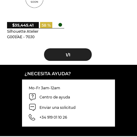
$35,445.41
58 %
Silhouette Atelier
G001/AE - 70J0
1
/1
¿NECESITA AYUDA?
Mo-Fr 3am-12am
Centro de ayuda
Enviar una solicitud
+34 919 01 10 26