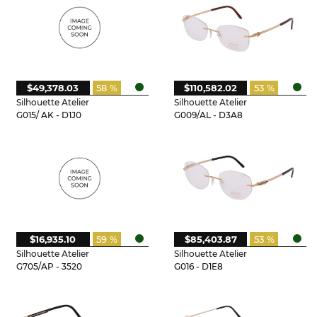
$49,378.03
58 %
$110,582.02
53 %
Silhouette Atelier
Silhouette Atelier
G015/ AK - D1J0
G009/AL - D3A8
$16,935.10
59 %
$85,403.87
53 %
Silhouette Atelier
Silhouette Atelier
G705/AP - 3520
G016 - D1E8