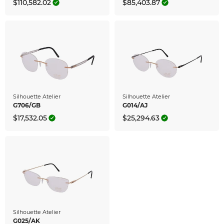
$110,582.02
$85,403.87
Silhouette Atelier
Silhouette Atelier
G706/GB
G014/AJ
$17,532.05
$25,294.63
Silhouette Atelier
G025/AK