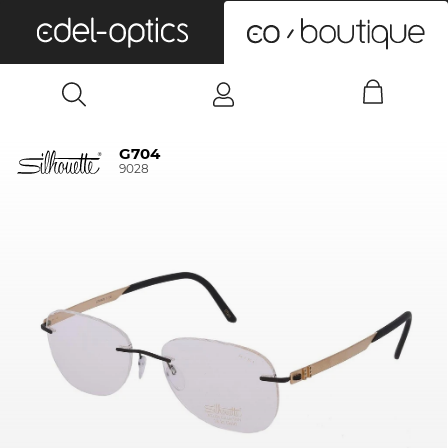
0
G704
9028