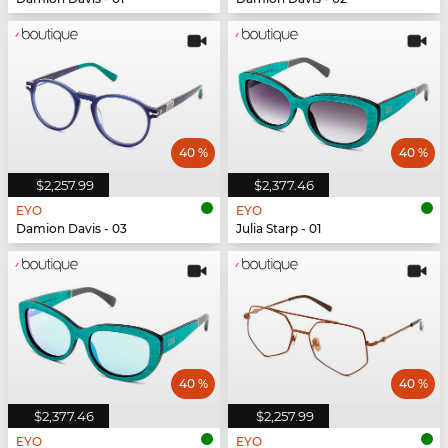
40 %
40 %
$2,257.99
$2,377.46
EYO
EYO
Damion Davis - 03
Julia Starp - 01
40 %
40 %
$2,377.46
$2,257.99
EYO
EYO