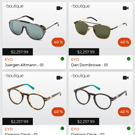
40 %
40 %
$2,257.99
$2,257.99
EYO
EYO
Juergen Altmann - 01
Dan Dombrowe - 01
40 %
40 %
$2,257.99
$2,257.99
EYO
EYO
Damion Davis - 01
Damion Davis - 02