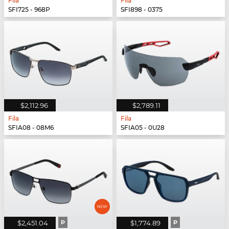
Fila
Fila
SFI725 - 968P
SFI898 - 0375
$2,112.96
$2,789.11
Fila
Fila
SFIA08 - 08M6
SFIA05 - 0U28
$2,451.04
P
$1,774.89
P