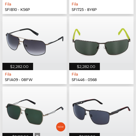
Fila
Fila
SFIB10 - K56P
SFI725 - 8Y6P
$2,282.00
$2,282.00
Fila
Fila
SFIA09 - 08FW
SFI446 - 0568