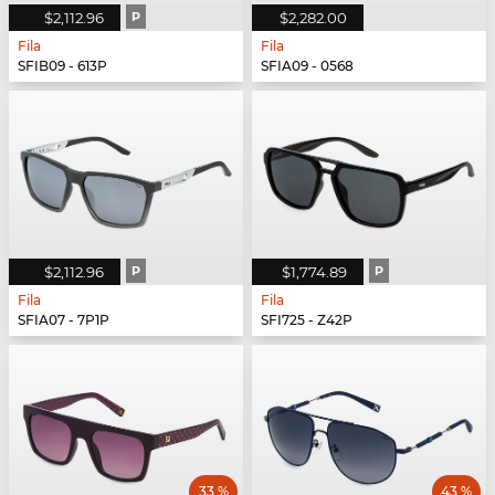
$2,112.96
P
$2,282.00
Fila
Fila
SFIB09 - 613P
SFIA09 - 0568
$2,112.96
P
$1,774.89
P
Fila
Fila
SFIA07 - 7P1P
SFI725 - Z42P
33 %
43 %