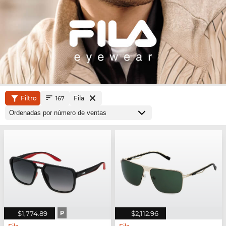
Filtro
Fila
167
$1,774.89
P
$2,112.96