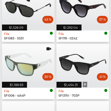
43 %
37 %
$1,528.09
$1,292.04
Fila
Fila
SFI083 - 0531
SFI119 - 0Z42
30 %
41 %
$1,188.83
$1,454.31
P
Fila
Fila
SFI006 - 4A4P
SFI311V - 703P