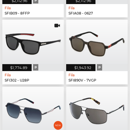
$2,112.96
P
$2,112.96
Fila
Fila
SFIB09 - 8FFP
SFIA08 - 0627
$1,774.89
P
$1,943.92
P
Fila
Fila
SFI302 - U28P
SFI890V - 7VGP