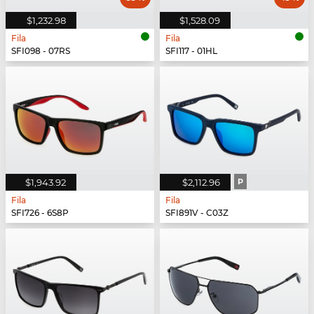
$1,232.98
$1,528.09
Fila
Fila
SFI098 - 07RS
SFI117 - 01HL
$1,943.92
$2,112.96
P
Fila
Fila
SFI726 - 6S8P
SFI891V - C03Z