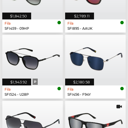
$1,842.50
$2,789.11
Fila
Fila
SFI459 - 09HP
SFI895 - AAUK
$1,943.92
P
$2,180.58
Fila
Fila
SFI524 - U28P
SFI456 - F94Y