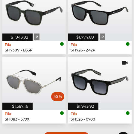
$1,943.92
P
$1,774.89
P
Fila
Fila
SFI730V - B33P
SFI726 - Z42P
45 %
$1,587.16
$1,943.92
Fila
Fila
SFI083 - 579X
SFI526 - 0700