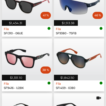
41 %
46 %
$1,454.31
$1,513.38
Fila
Fila
SFI310 - 06UE
SF9380 - 7SFB
38 %
$1,351.10
$1,842.50
Fila
Fila
SF9416 - U28K
SFI459 - 0J80