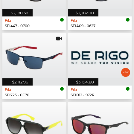
$2,180.58
$2,282.00
Fila
Fila
SFI447 - 0700
SFIA09 - 0627
$2,112.96
$3,194.80
Fila
Fila
SFI723 - 0E70
SFIB12 - 972R