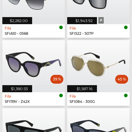
$2,282.00
$1,943.92
P
Fila
Fila
SFIA10 - 0568
SFI522 - 507P
39 %
45 %
$1,380.53
$1,587.16
Fila
Fila
SFI119V - Z42X
SFI084 - 300G