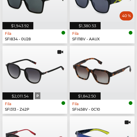
40 %
$1,943.92
$1,380.53
Fila
Fila
SFI834 - 0U28
SFI118V - AAUX
$2,011.54
P
$1,842.50
Fila
Fila
SFI313 - Z42P
SFI458V - 0C10