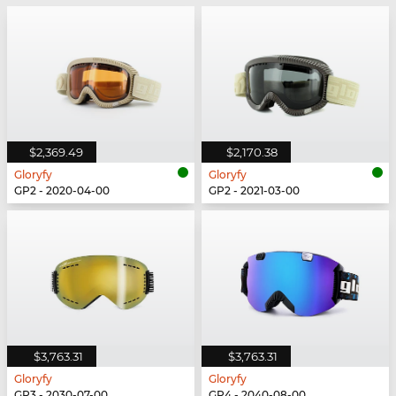
$2,369.49
$2,170.38
Gloryfy
Gloryfy
GP2 - 2020-04-00
GP2 - 2021-03-00
$3,763.31
$3,763.31
Gloryfy
Gloryfy
GP3 - 2030-07-00
GP4 - 2040-08-00