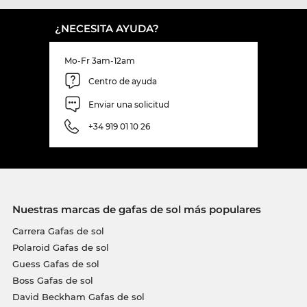
¿NECESITA AYUDA?
Mo-Fr 3am-12am
Centro de ayuda
Enviar una solicitud
+34 919 01 10 26
Nuestras marcas de gafas de sol más populares
Carrera Gafas de sol
Polaroid Gafas de sol
Guess Gafas de sol
Boss Gafas de sol
David Beckham Gafas de sol