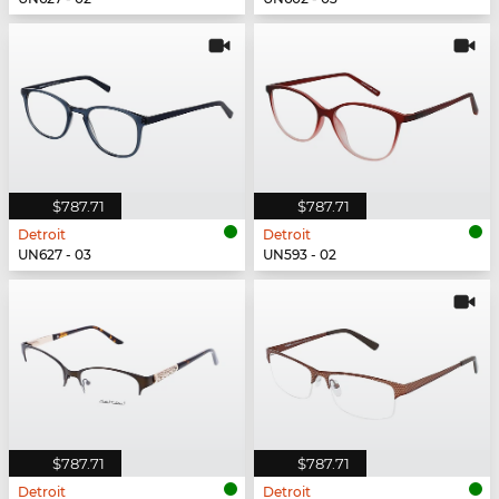
$787.71
$787.71
Detroit
Detroit
UN627 - 03
UN593 - 02
$787.71
$787.71
Detroit
Detroit