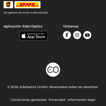
Sin gastos de envío ni devolución
Aplicación Edel-Optics
Visítanos
© 2026, Edeloptics GmbH. Reservados todos los derechos.
Condiciones generales
Privacidad
Información legal