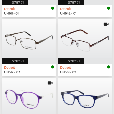
$787.71
$787.71
Detroit
Detroit
UN611 - 01
UN642 - 01
$787.71
$787.71
Detroit
Detroit
UN512 - 03
UN561 - 02