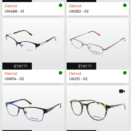
Detroit
Detroit
UN488 - 01
UN582 - 02
$787.71
$787.71
Detroit
Detroit
UN674 - 02
UN213 - 02