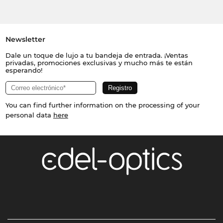
Newsletter
Dale un toque de lujo a tu bandeja de entrada. ¡Ventas
privadas, promociones exclusivas y mucho más te están
esperando!
You can find further information on the processing of your
personal data
here