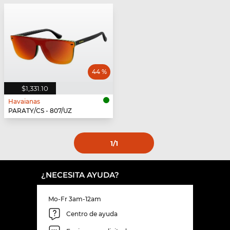
44 %
$1,331.10
Havaianas
PARATY/CS - 807/UZ
1
/1
¿NECESITA AYUDA?
Mo-Fr 3am-12am
Centro de ayuda