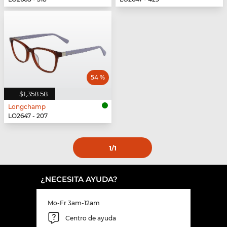
54 %
$1,358.58
Longchamp
LO2647 - 207
1
/1
¿NECESITA AYUDA?
Mo-Fr 3am-12am
Centro de ayuda