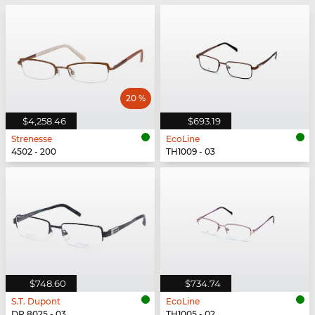
20 %
$4,258.46
$693.19
Strenesse
EcoLine
4502 - 200
TH1009 - 03
$748.60
$734.74
S.T. Dupont
EcoLine
DP 8025 - 03
TH1005 - 02