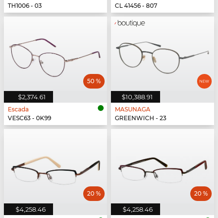
TH1006 - 03
CL 41456 - 807
50 %
$2,374.61
$10,388.91
Escada
MASUNAGA
VESC63 - 0K99
GREENWICH - 23
20 %
20 %
$4,258.46
$4,258.46