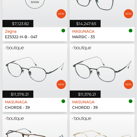
$7,123.82
$14,247.65
Zegna
MASUNAGA
EZ5322-H-B - 047
MARSIC - 33
$11,576.21
$11,576.21
MASUNAGA
MASUNAGA
CHORDE - 39
CHORDD - 39