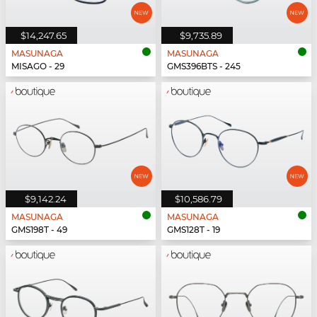
$14,247.65
$9,735.89
MASUNAGA
MASUNAGA
MISAGO - 29
GMS396BTS - 245
$9,142.24
$10,586.79
MASUNAGA
MASUNAGA
GMS198T - 49
GMS128T - 19