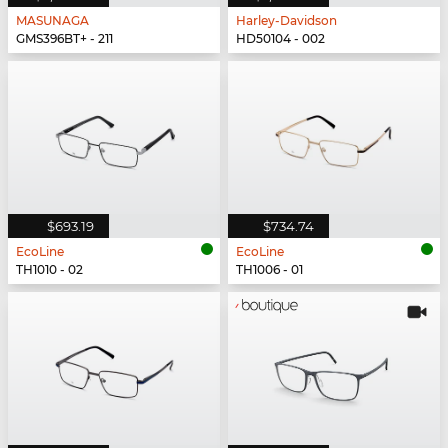
MASUNAGA
Harley-Davidson
GMS396BT+ - 211
HD50104 - 002
$693.19
$734.74
EcoLine
EcoLine
TH1010 - 02
TH1006 - 01