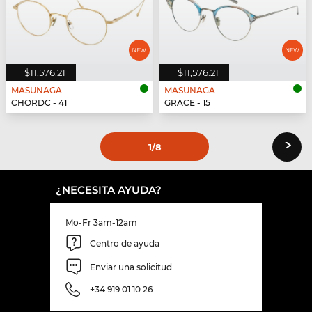
$11,576.21
$11,576.21
MASUNAGA
MASUNAGA
CHORDC - 41
GRACE - 15
›
1
/8
¿NECESITA AYUDA?
Mo-Fr 3am-12am
Centro de ayuda
Enviar una solicitud
+34 919 01 10 26