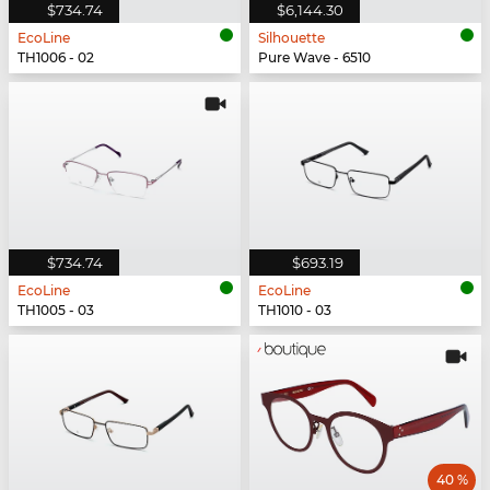
$734.74
$6,144.30
EcoLine
Silhouette
TH1006 - 02
Pure Wave - 6510
$734.74
$693.19
EcoLine
EcoLine
TH1005 - 03
TH1010 - 03
40 %