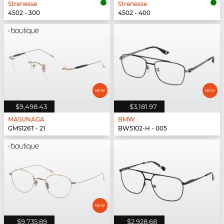
Strenesse
Strenesse
4502 - 300
4502 - 400
$9,498.43
$3,181.97
MASUNAGA
BMW
GMS126T - 21
BW5102-H - 005
$9,735.89
$2,928.68