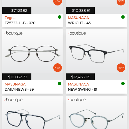
$7,123.82
$10,388.91
Zegna
MASUNAGA
EZ5322-H-B - 020
WRIGHT - 45
$10,032.72
$12,466.69
MASUNAGA
MASUNAGA
DAILYNEWS - 39
NEW SWING - 19