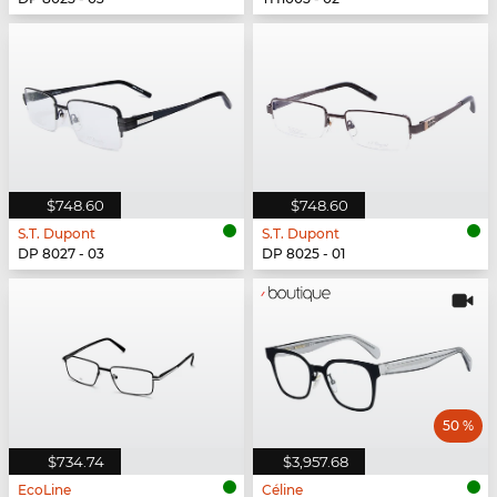
$748.60
$748.60
S.T. Dupont
S.T. Dupont
DP 8027 - 03
DP 8025 - 01
50 %
$734.74
$3,957.68
EcoLine
Céline