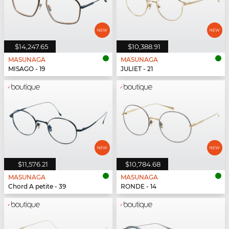
$14,247.65
$10,388.91
MASUNAGA
MASUNAGA
MISAGO - 19
JULIET - 21
$11,576.21
$10,784.68
MASUNAGA
MASUNAGA
Chord A petite - 39
RONDE - 14