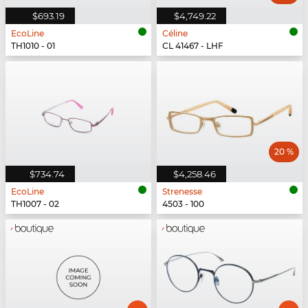
$693.19
$4,749.22
EcoLine
Céline
TH1010 - 01
CL 41467 - LHF
20 %
$734.74
$4,258.46
EcoLine
Strenesse
TH1007 - 02
4503 - 100