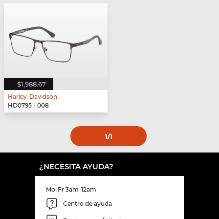
$1,988.67
Harley-Davidson
HD0795 - 008
1
/1
¿NECESITA AYUDA?
Mo-Fr 3am-12am
Centro de ayuda