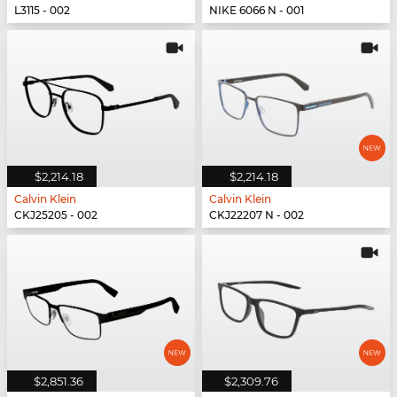
L3115 - 002
NIKE 6066 N - 001
$2,214.18
$2,214.18
Calvin Klein
Calvin Klein
CKJ25205 - 002
CKJ22207 N - 002
$2,851.36
$2,309.76