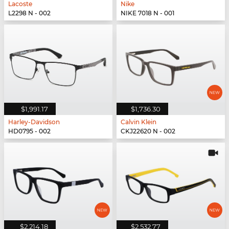
Lacoste
Nike
L2298 N - 002
NIKE 7018 N - 001
$1,991.17
$1,736.30
Harley-Davidson
Calvin Klein
HD0795 - 002
CKJ22620 N - 002
$2,214.18
$2,532.77