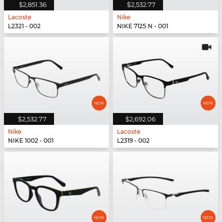
$2,851.36
$2,532.77
Lacoste
Nike
L2321 - 002
NIKE 7125 N - 001
$2,532.77
$2,692.06
Nike
Lacoste
NIKE 1002 - 001
L2319 - 002