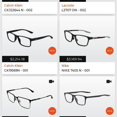
Calvin Klein
Lacoste
CKJ22644 N - 002
L2707 ON - 002
$2,214.18
$3,169.94
Calvin Klein
Nike
CK19569N - 001
NIKE 7405 N - 001