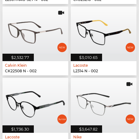
$2,532.77
$3,010.65
Calvin Klein
Lacoste
CK22508 N - 002
L2314 N - 002
$1,736.30
$3,647.82
Lacoste
Nike