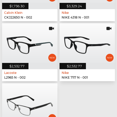
$1,736.30
$3,329.24
Calvin Klein
Nike
CKJ22650 N - 002
NIKE 4318 N - 001
$2,532.77
$2,532.77
Lacoste
Nike
L2965 N - 002
NIKE 7117 N - 001