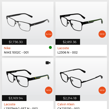
$1,736.30
$2,851.36
Nike
Lacoste
NIKE 1002C - 001
L2306 N - 002
$3,169.94
$2,214.18
Lacoste
Calvin Klein
L2307MAG-SET N - 002
CKJ25210 - 002