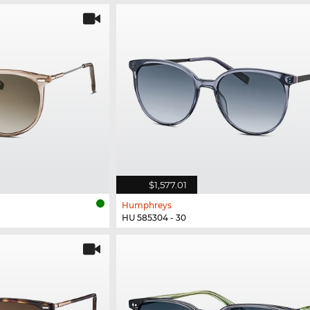
$1,577.01
Humphreys
HU 585304 - 30