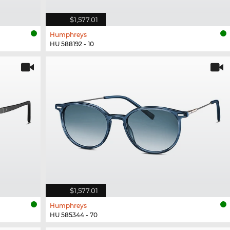
$1,577.01
Humphreys
HU 588192 - 10
$1,577.01
Humphreys
HU 585344 - 70