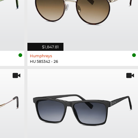
$1,847.81
Humphreys
HU 585342 - 26