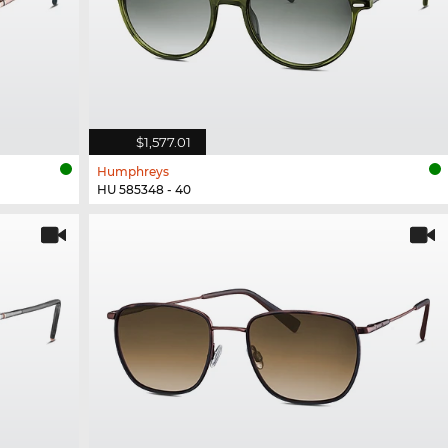
$1,577.01
Humphreys
HU 585348 - 40