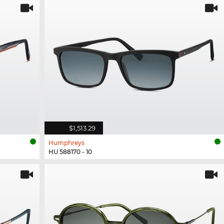
$1,513.29
Humphreys
HU 588170 - 10