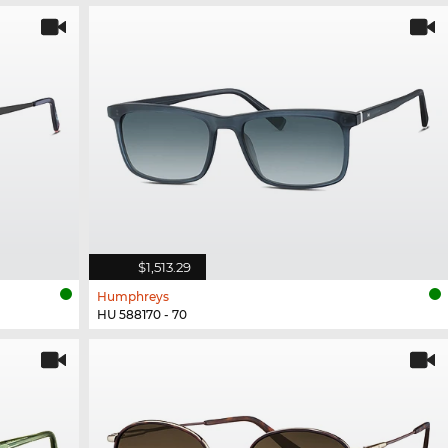
$1,513.29
Humphreys
HU 588170 - 70