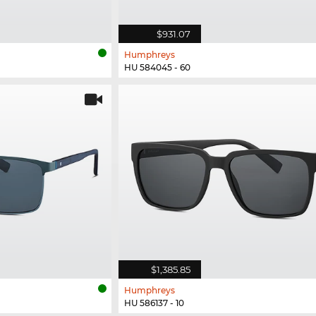
$931.07
Humphreys
HU 584045 - 60
$1,385.85
Humphreys
HU 586137 - 10