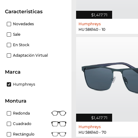
Caracteristicas
$1,417.71
Novedades
Humphreys
HU 586140 - 10
Sale
En Stock
Adaptación Virtual
Marca
Humphreys
Montura
Redonda
$1,417.71
Cuadrado
Humphreys
HU 586140 - 70
Rectángulo