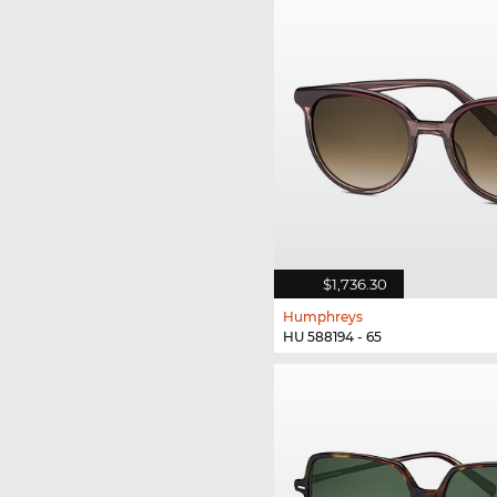
$1,736.30
Humphreys
HU 588194 - 65