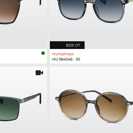
$931.07
Humphreys
HU 584046 - 30