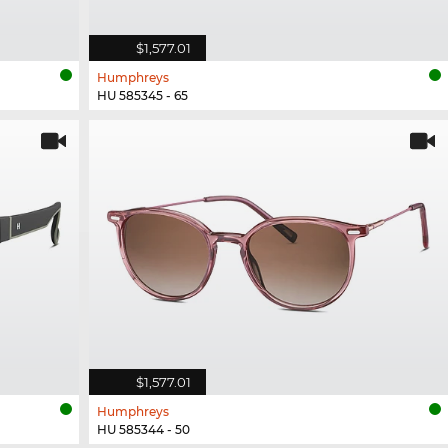
$1,577.01
Humphreys
HU 585345 - 65
$1,577.01
Humphreys
HU 585344 - 50