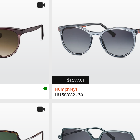
$1,577.01
Humphreys
HU 588182 - 30