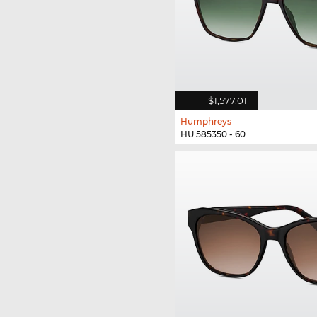
$1,577.01
Humphreys
HU 585350 - 60