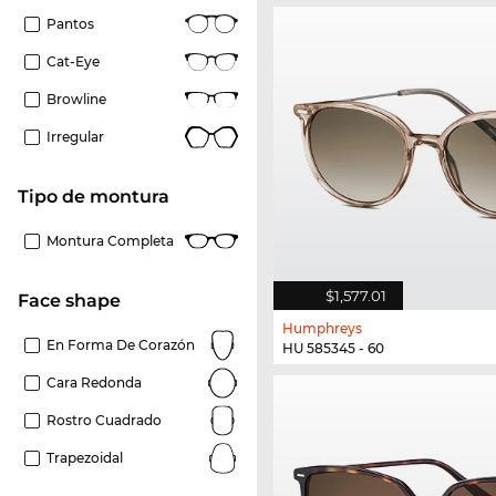
Pantos
Cat-Eye
Browline
Irregular
Tipo de montura
Montura Completa
$1,577.01
Face shape
Humphreys
En Forma De Corazón
HU 585345 - 60
Cara Redonda
Rostro Cuadrado
Trapezoidal