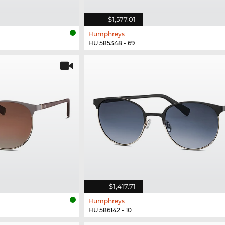
$1,577.01
Humphreys
HU 585348 - 69
$1,417.71
Humphreys
HU 586142 - 10