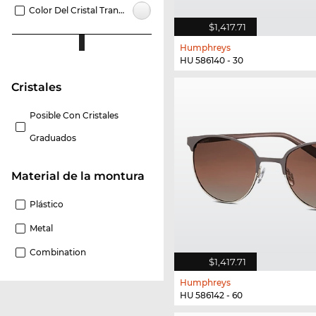
Color Del Cristal Transparente
$1,417.71
Humphreys
HU 586140 - 30
Cristales
Posible Con Cristales
Graduados
Material de la montura
Plástico
Metal
Combination
$1,417.71
Humphreys
HU 586142 - 60