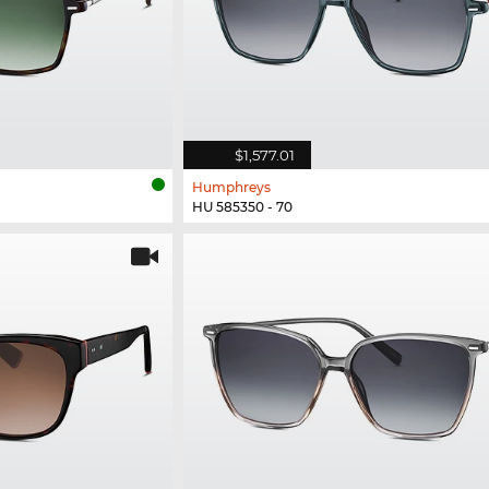
$1,577.01
Humphreys
HU 585350 - 70