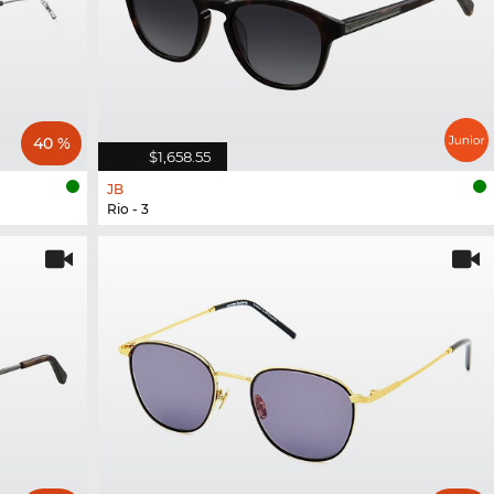
40 %
$1,658.55
JB
Rio - 3