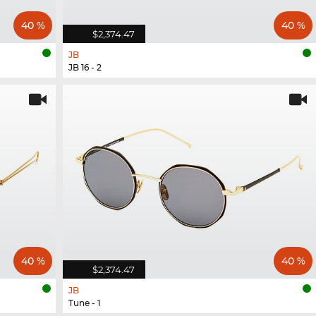
40 %
40 %
$2,374.47
JB
JB 16 - 2
40 %
40 %
$2,374.47
JB
Tune - 1