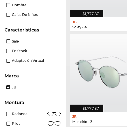
Hombre
$1,777.87
Gafas De Niños
JB
Soley - 4
Caracteristicas
Sale
En Stock
Adaptación Virtual
Marca
JB
Montura
$1,777.87
Redonda
JB
Musickid - 3
Pilot