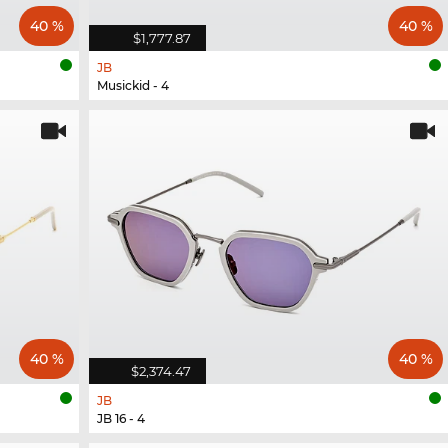
40 %
40 %
$1,777.87
JB
Musickid - 4
40 %
40 %
$2,374.47
JB
JB 16 - 4