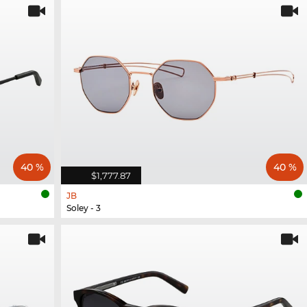
40 %
40 %
$1,777.87
JB
Soley - 3