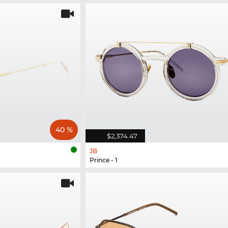
40 %
$2,374.47
JB
Prince - 1