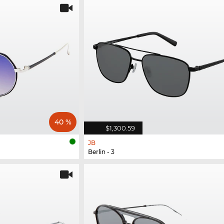
40 %
$1,300.59
JB
Berlin - 3