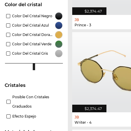
Color del cristal
$2,374.47
Color Del Cristal Negro
JB
Prince - 3
Color Del Cristal Azul
Color Del Cristal Dorado
Color Del Cristal Verde
Color Del Cristal Gris
Cristales
Posible Con Cristales
Graduados
$2,374.47
Efecto Espejo
JB
Writer - 4