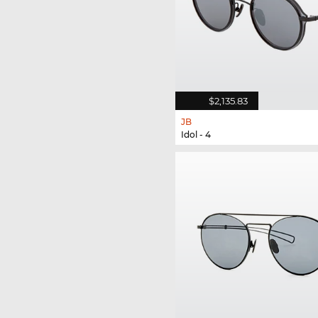
$2,135.83
JB
Idol - 4