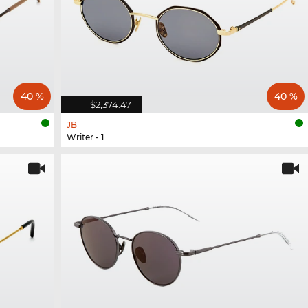
40 %
40 %
$2,374.47
JB
Writer - 1