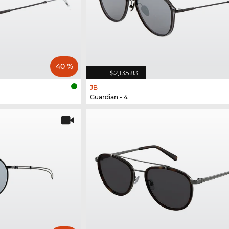
40 %
$2,135.83
JB
Guardian - 4