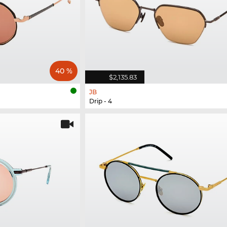
40 %
$2,135.83
JB
Drip - 4