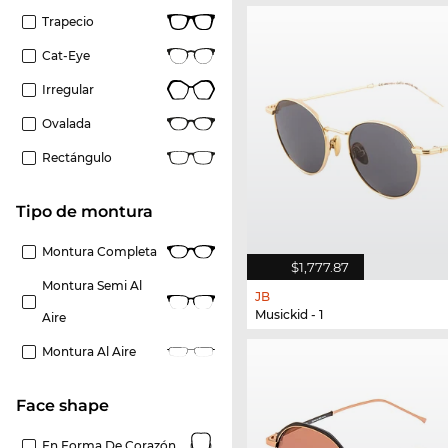
Trapecio
Cat-Eye
Irregular
Ovalada
Rectángulo
Tipo de montura
Montura Completa
$1,777.87
Montura Semi Al
JB
Musickid - 1
Aire
Montura Al Aire
Face shape
En Forma De Corazón