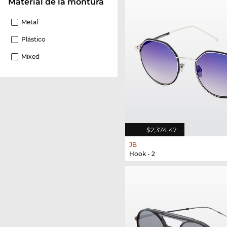
Material de la montura
Metal
Plástico
Mixed
$2,374.47
JB
Hook - 2