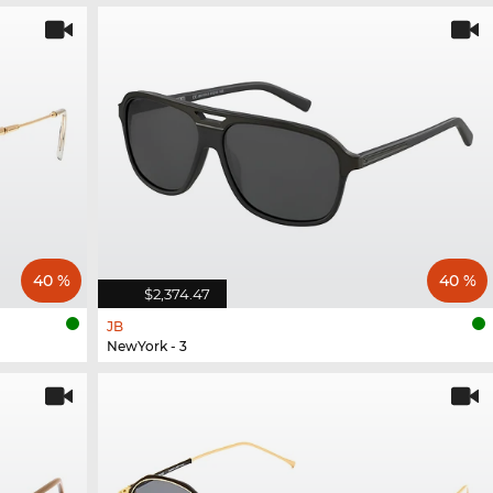
40 %
40 %
$2,374.47
JB
NewYork - 3