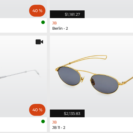
40 %
$1,181.27
JB
Berlin - 2
40 %
$2,135.83
JB
JB 11 - 2