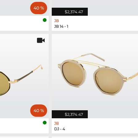
40 %
$2,374.47
JB
JB 14 - 1
40 %
$2,374.47
JB
DJ - 4