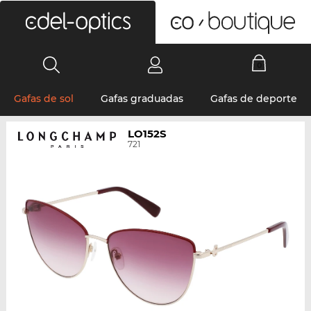
0
Gafas de sol
Gafas graduadas
Gafas de deporte
LO152S
721