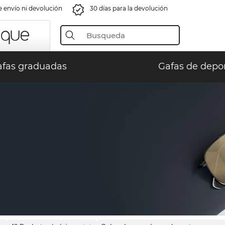
e envío ni devolución
30 días para la devolución
fas graduadas
Gafas de depo