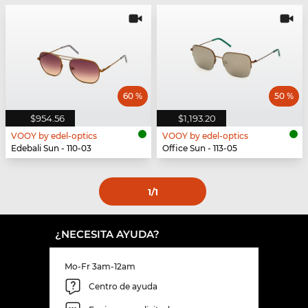
60 %
50 %
$954.56
$1,193.20
VOOY by edel-optics
VOOY by edel-optics
Edebali Sun - 110-03
Office Sun - 113-05
1
/1
¿NECESITA AYUDA?
Mo-Fr 3am-12am
Centro de ayuda