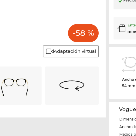
Precio
Entr
-58 %
min
Adaptación virtual
Ancho d
54 mm
Vogue
Dimensio
Ancho del
Medida 