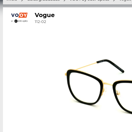
Vogue
112-02