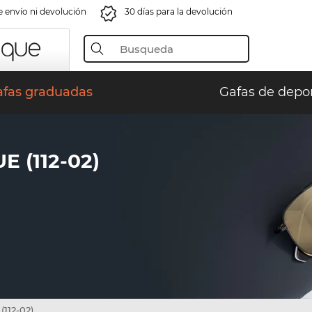
e envío ni devolución
30 días para la devolución
afas graduadas
Gafas de depo
 (112-02)
(112-02)