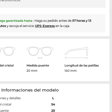
s económicos
ega garantizada hasta
:
Haga su pedido antes de
57 horas y 13
utos
y escoja el servicio
UPS-Express
en la caja.
el cristal
Medida puente
Longitud de las patillas
20 mm
140 mm
 Informaciones del modelo
nes y detalles
L
 cristal
54
puente
20