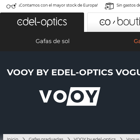
¡Contamos con el mayor stock de Europa!
Sin gastos d
Gafas de sol
G
VOOY BY EDEL-OPTICS VOGUE
Inicio
Gafas graduadas
VOOY by edel-optics
Vogue 