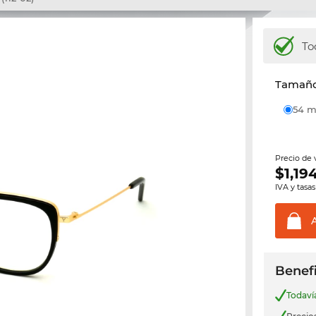
To
Tamaño 
54
Precio de
$
1,19
IVA y tasas
Benefi
Todav