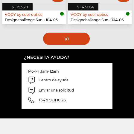
$1,193.20
$1,431.84
VOOY by edel-optics
VOOY by edel-optics
Designchallenge Sun - 104-05
Designchallenge Sun - 104-06
1
/1
¿NECESITA AYUDA?
Mo-Fr 3am-12am
Centro de ayuda
Enviar una solicitud
+34 919 01 10 26