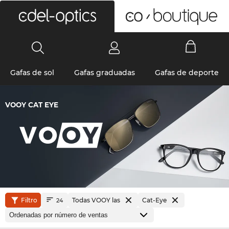
0
Gafas de sol
Gafas graduadas
Gafas de deporte
VOOY CAT EYE
Filtro
Todas VOOY las
Cat-Eye
24