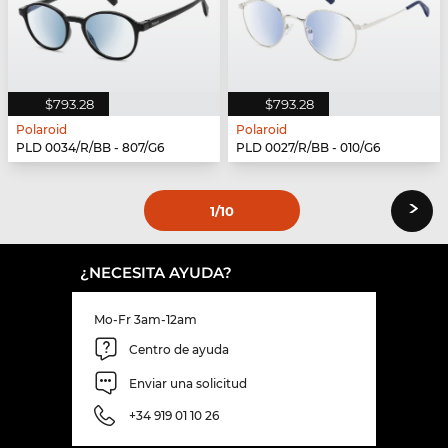
$793.28
$793.28
Polaroid
Polaroid
PLD 0034/R/BB - 807/G6
PLD 0027/R/BB - 010/G6
›
1
/10
¿NECESITA AYUDA?
Mo-Fr 3am-12am
Centro de ayuda
Enviar una solicitud
+34 919 01 10 26