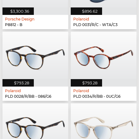
$3,300.36
$896.62
Porsche Design
Polaroid
P8812 - B
PLD 0031/R/C - WTA/C3
$793.28
$793.28
Polaroid
Polaroid
PLD 0028/R/BB - 086/G6
PLD 0034/R/BB - 0UC/G6