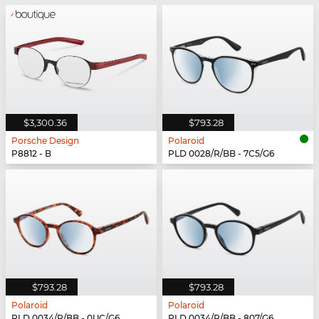
$3,300.36
$793.28
Porsche Design
Polaroid
P8812 - B
PLD 0028/R/BB - 7C5/G6
$793.28
$793.28
Polaroid
Polaroid
PLD 0034/R/BB - 0UC/G6
PLD 0034/R/BB - 807/G6