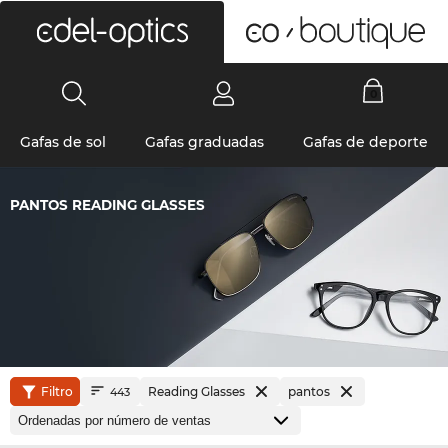
0
Gafas de sol
Gafas graduadas
Gafas de deporte
PANTOS READING GLASSES
Filtro
Reading Glasses
pantos
443