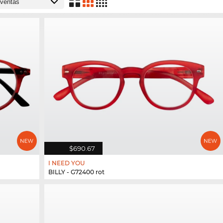
$690.67
I NEED YOU
BILLY - G72400 rot