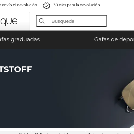
e envío ni devolución
30 días para la devolución
fas graduadas
Gafas de depo
TSTOFF