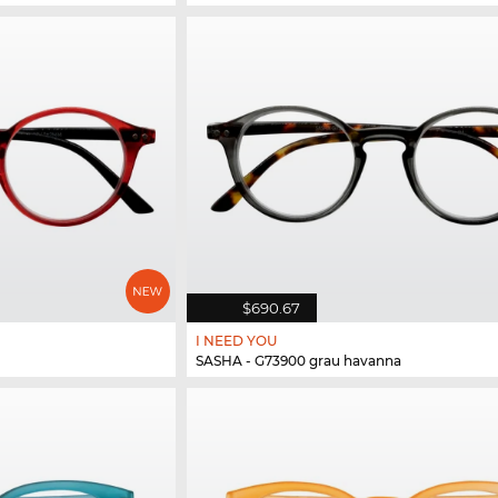
$690.67
I NEED YOU
SASHA - G73900 grau havanna