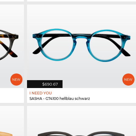
$690.67
I NEED YOU
SASHA - G74100 hellblau schwarz