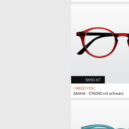
$690.67
I NEED YOU
SASHA - G74000 rot schwarz