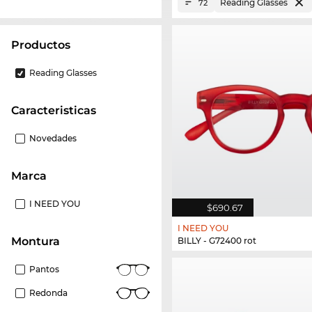
Reading Glasses
72
Productos
Reading Glasses
Caracteristicas
Novedades
Marca
I NEED YOU
$690.67
I NEED YOU
Montura
BILLY - G72400 rot
Pantos
Redonda