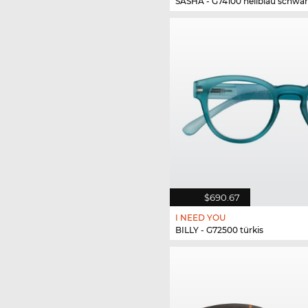
SASHA - G74100 hellblau schwar
$690.67
I NEED YOU
BILLY - G72500 türkis