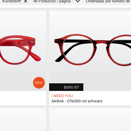
Kunststoff
$690.67
I NEED YOU
SASHA - G74000 rot schwarz