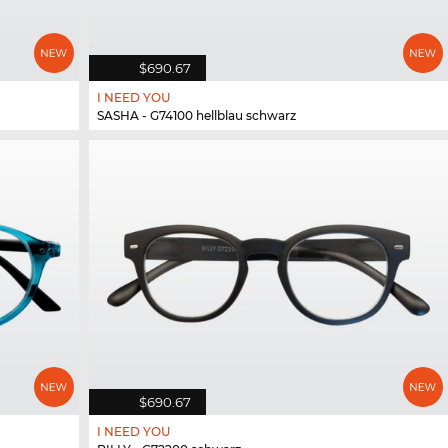
$690.67
I NEED YOU
SASHA - G74100 hellblau schwarz
$690.67
I NEED YOU