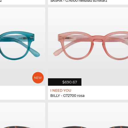
z
SASHA - G74100 hellblau schwarz
$690.67
I NEED YOU
BILLY - G72700 rosa