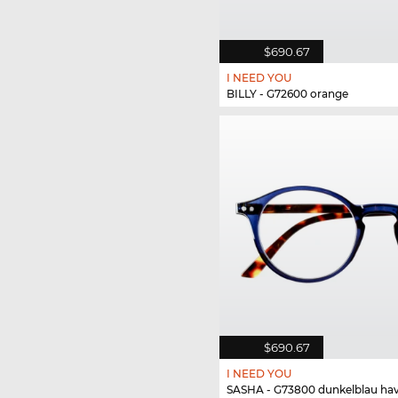
$690.67
I NEED YOU
BILLY - G72600 orange
$690.67
I NEED YOU
SASHA - G73800 dunkelblau ha