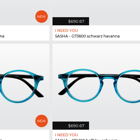
$690.67
I NEED YOU
nna
SASHA - G73600 schwarz havanna
$690.67
I NEED YOU