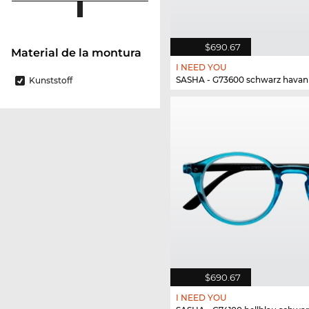
$690.67
Material de la montura
I NEED YOU
SASHA - G73600 schwarz hava
Kunststoff
$690.67
I NEED YOU