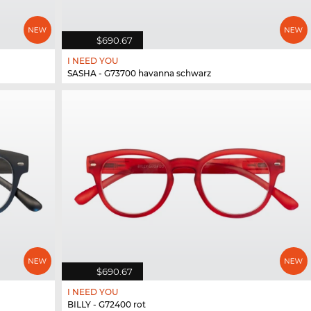
$690.67
I NEED YOU
SASHA - G73700 havanna schwarz
$690.67
I NEED YOU
BILLY - G72400 rot