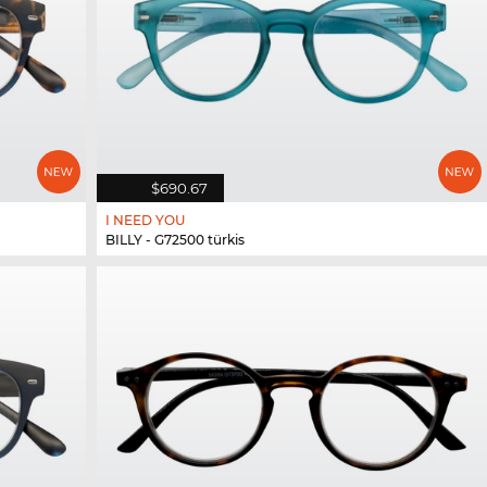
$690.67
I NEED YOU
BILLY - G72500 türkis