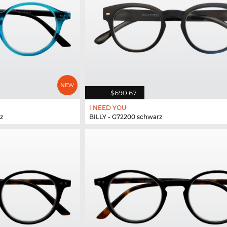
$690.67
I NEED YOU
z
BILLY - G72200 schwarz