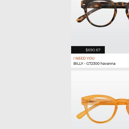
$690.67
I NEED YOU
BILLY - G72300 havanna