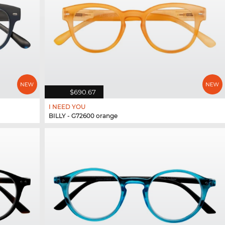
$690.67
I NEED YOU
BILLY - G72600 orange