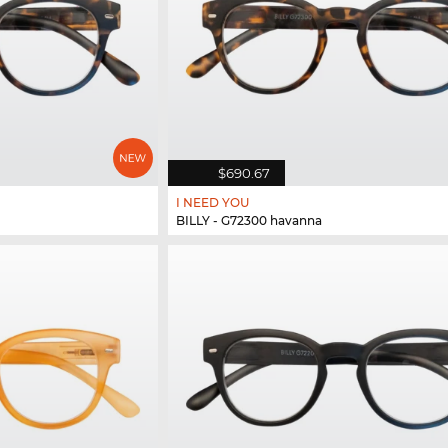
$690.67
I NEED YOU
BILLY - G72300 havanna