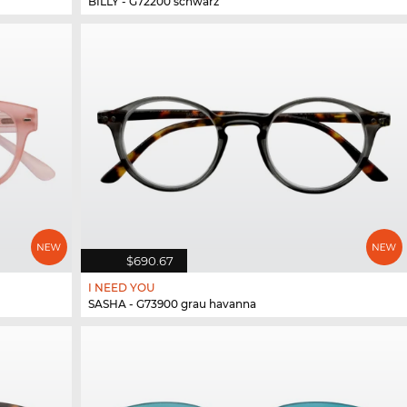
BILLY - G72200 schwarz
$690.67
I NEED YOU
SASHA - G73900 grau havanna