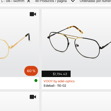
L - 136 – 140mm
60 %
$1,194.43
VOOY by edel-optics
Edebali - 110-02