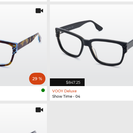
29 %
$847.25
VOOY Deluxe
Show Time - 04