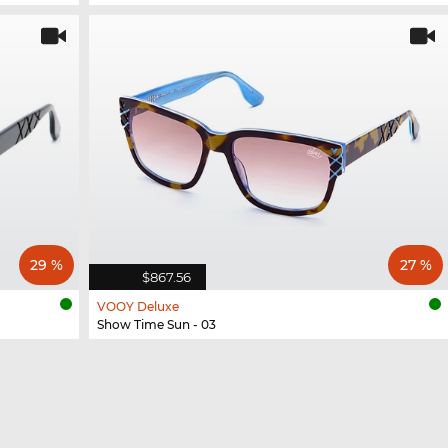
29 %
27 %
$867.56
VOOY Deluxe
Show Time Sun - 03