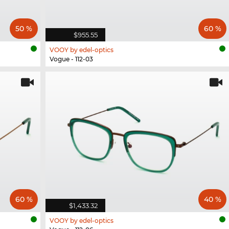
50 %
60 %
$955.55
VOOY by edel-optics
Vogue - 112-03
60 %
40 %
$1,433.32
VOOY by edel-optics