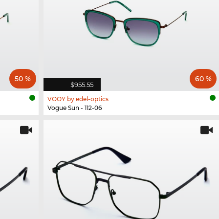
50 %
60 %
$955.55
VOOY by edel-optics
Vogue Sun - 112-06