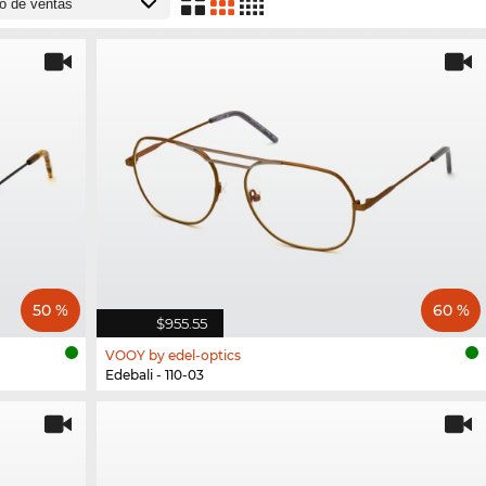
50 %
60 %
$955.55
VOOY by edel-optics
Edebali - 110-03