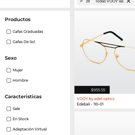
Todas VOOY las
28
Productos
Gafas Graduadas
Gafas De Sol
Sexo
Mujer
Hombre
$955.55
Caracteristicas
VOOY by edel-optics
Edebali - 110-01
Sale
En Stock
Adaptación Virtual