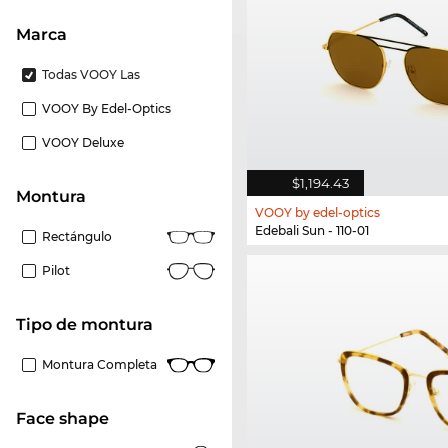
Marca
Todas VOOY Las
VOOY By Edel-Optics
VOOY Deluxe
$1,194.43
Montura
VOOY by edel-optics
Edebali Sun - 110-01
Rectángulo
Pilot
Tipo de montura
Montura Completa
Face shape