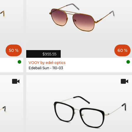
50 %
60 %
$955.55
VOOY by edel-optics
Edebali Sun - 110-03