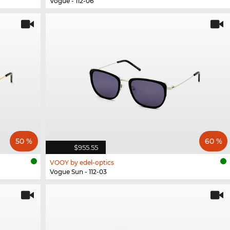
Vogue - 112-06
50 %
60 %
$955.55
VOOY by edel-optics
Vogue Sun - 112-03