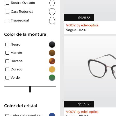
Rostro Ovalado
Cara Redonda
$955.55
Trapezoidal
VOOY by edel-optics
Vogue - 112-01
Color de la montura
Negro
Marrón
Havana
Dorado
Verde
$955.55
Color del cristal
VOOY by edel-optics
Color Del Cristal Azul