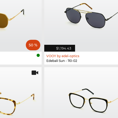
50 %
$1,194.43
VOOY by edel-optics
Edebali Sun - 110-02