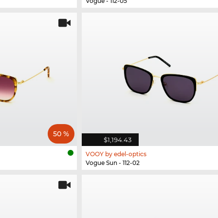
Vogue - 112-05
50 %
$1,194.43
VOOY by edel-optics
Vogue Sun - 112-02