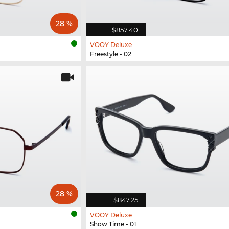
28 %
$857.40
VOOY Deluxe
Freestyle - 02
28 %
$847.25
VOOY Deluxe
Show Time - 01