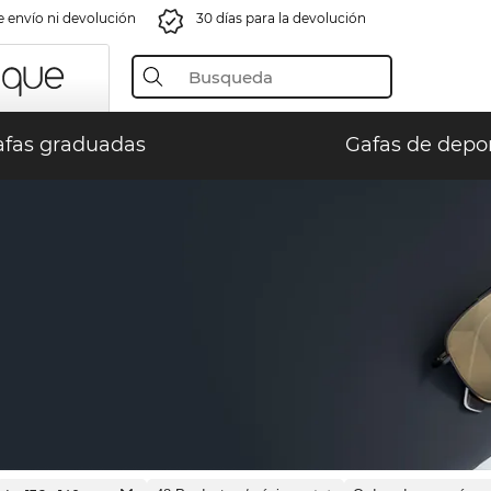
e envío ni devolución
30 días para la devolución
fas graduadas
Gafas de depo