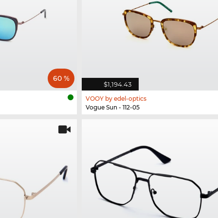
60 %
$1,194.43
VOOY by edel-optics
Vogue Sun - 112-05