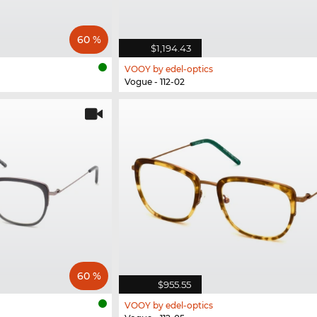
60 %
$1,194.43
VOOY by edel-optics
Vogue - 112-02
60 %
$955.55
VOOY by edel-optics