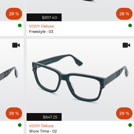
28 %
28 %
$857.40
VOOY Deluxe
Freestyle - 03
29 %
29 %
$847.25
VOOY Deluxe
Show Time - 02