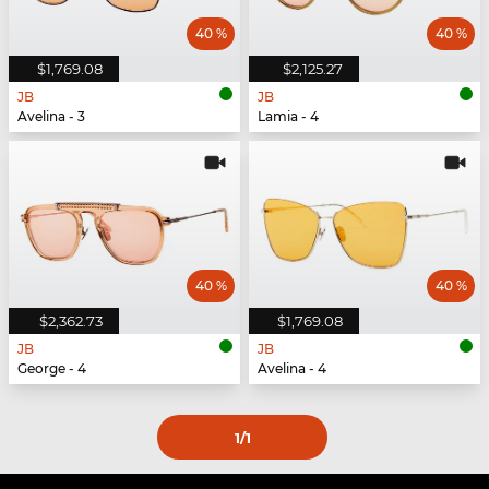
40 %
40 %
$1,769.08
$2,125.27
JB
JB
Avelina - 3
Lamia - 4
40 %
40 %
$2,362.73
$1,769.08
JB
JB
George - 4
Avelina - 4
1
/1