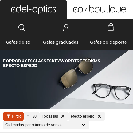
0
Gafas de sol
Gafas graduadas
Gafas de deporte
EOPRODUCTSGLASSESKEYWORDTREESDKMS
EFECTO ESPEJO
Filtro
Todas las
efecto espejo
38