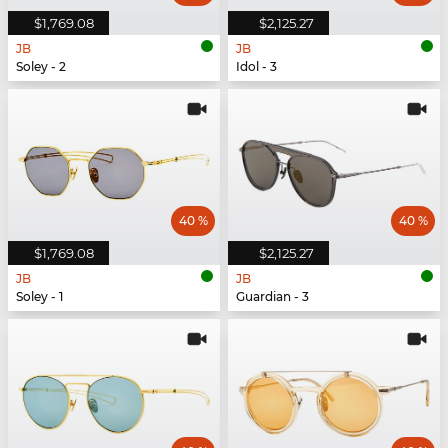
$1,769.08
$2,125.27
JB
JB
Soley - 2
Idol - 3
40 %
40 %
$1,769.08
$2,125.27
JB
JB
Soley - 1
Guardian - 3