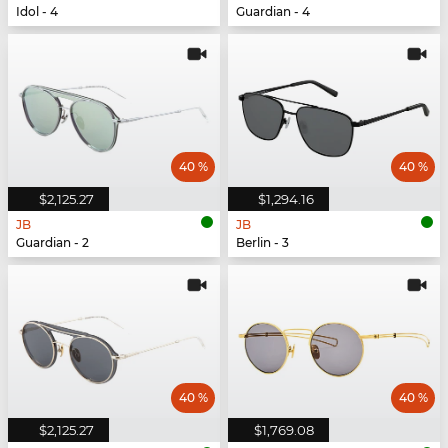
Idol - 4
Guardian - 4
40 %
40 %
$2,125.27
$1,294.16
JB
JB
Guardian - 2
Berlin - 3
40 %
40 %
$2,125.27
$1,769.08