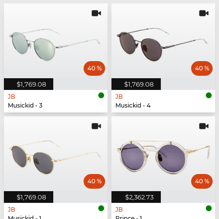
40 %
40 %
$1,769.08
$1,769.08
JB
JB
Musickid - 3
Musickid - 4
40 %
40 %
$1,769.08
$2,362.73
JB
JB
Musickid - 1
Prince - 1