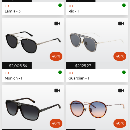
JB
JB
Lamia - 3
Rio - 1
40 %
40 %
$2,006.54
$2,125.27
JB
JB
Munich - 1
Guardian - 1
40 %
40 %