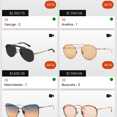
40 %
40 %
$2,362.73
$1,769.08
JB
JB
George - 2
Avelina - 1
40 %
40 %
$1,650.35
$1,769.08
JB
JB
Manchester - 1
Boavista - 3