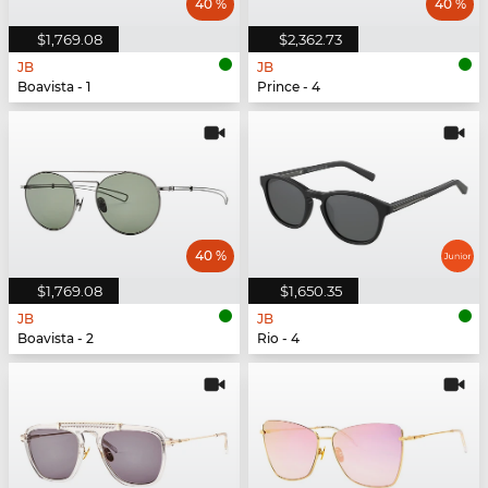
40 %
40 %
$1,769.08
$2,362.73
JB
JB
Boavista - 1
Prince - 4
40 %
$1,769.08
$1,650.35
JB
JB
Boavista - 2
Rio - 4