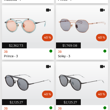
40 %
40 %
$2,362.73
$1,769.08
JB
JB
Prince - 3
Soley - 3
40 %
40 %
$2,125.27
$2,125.27
JB
JB