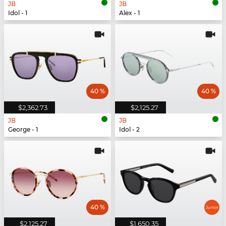
JB
JB
Idol - 1
Alex - 1
40 %
40 %
$2,362.73
$2,125.27
JB
JB
George - 1
Idol - 2
40 %
$2,125.27
$1,650.35