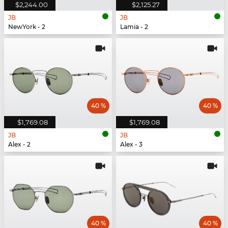
$2,244.00
$2,125.27
JB
JB
NewYork - 2
Lamia - 2
40 %
40 %
$1,769.08
$1,769.08
JB
JB
Alex - 2
Alex - 3
40 %
40 %