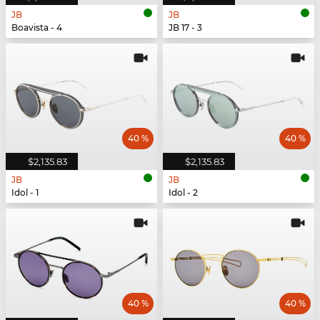
JB
JB
Boavista - 4
JB 17 - 3
40 %
40 %
$2,135.83
$2,135.83
JB
JB
Idol - 1
Idol - 2
40 %
40 %