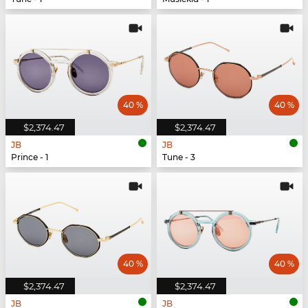
40 %
40 %
$2,374.47
$2,374.47
JB
JB
Prince - 1
Tune - 3
40 %
40 %
$2,374.47
$2,374.47
JB
JB