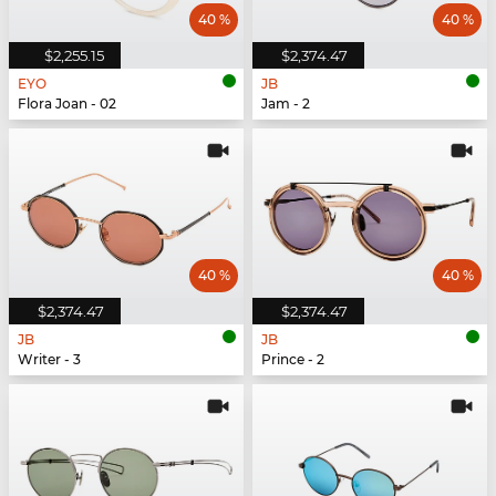
40 %
40 %
$2,255.15
$2,374.47
EYO
JB
Flora Joan - 02
Jam - 2
40 %
40 %
$2,374.47
$2,374.47
JB
JB
Writer - 3
Prince - 2