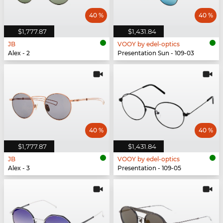
40 %
40 %
$1,777.87
$1,431.84
JB
VOOY by edel-optics
Alex - 2
Presentation Sun - 109-03
40 %
40 %
$1,777.87
$1,431.84
JB
VOOY by edel-optics
Alex - 3
Presentation - 109-05