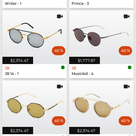
Writer - 1
Prince - 3
40 %
40 %
$2,374.47
$1,777.87
JB
JB
JB 14 - 1
Musickid - 4
40 %
40 %
$2,374.47
$2,374.47