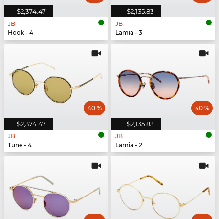
$2,374.47
$2,135.83
JB
JB
Hook - 4
Lamia - 3
40 %
40 %
$2,374.47
$2,135.83
JB
JB
Tune - 4
Lamia - 2