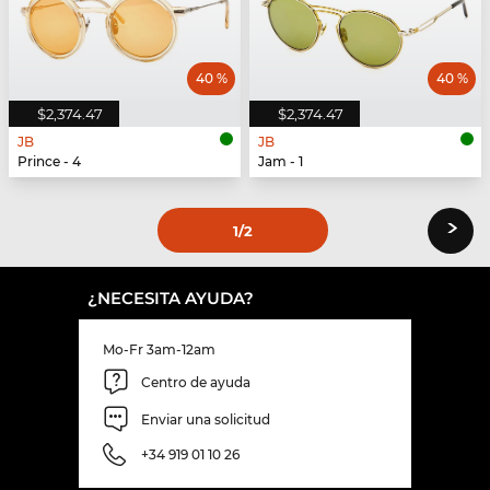
40 %
40 %
$2,374.47
$2,374.47
JB
JB
Prince - 4
Jam - 1
›
1
/2
¿NECESITA AYUDA?
Mo-Fr 3am-12am
Centro de ayuda
Enviar una solicitud
+34 919 01 10 26