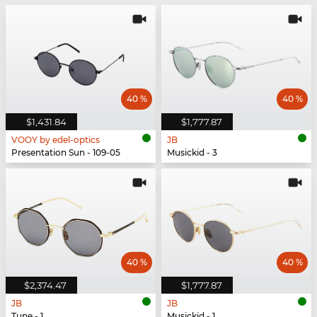
40 %
40 %
$1,431.84
$1,777.87
VOOY by edel-optics
JB
Presentation Sun - 109-05
Musickid - 3
40 %
40 %
$2,374.47
$1,777.87
JB
JB
Tune - 1
Musickid - 1