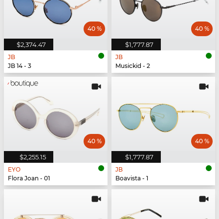
40 %
40 %
$2,374.47
$1,777.87
JB
JB
JB 14 - 3
Musickid - 2
40 %
40 %
$2,255.15
$1,777.87
EYO
JB
Flora Joan - 01
Boavista - 1