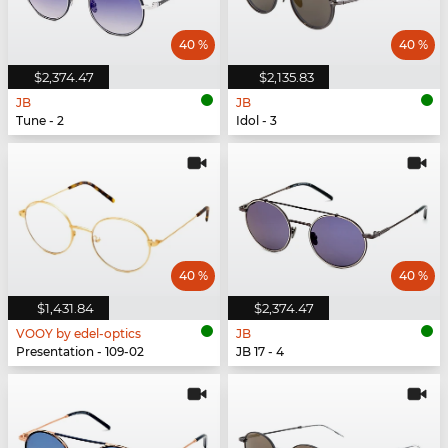
40 %
40 %
$2,374.47
$2,135.83
JB
JB
Tune - 2
Idol - 3
40 %
40 %
$1,431.84
$2,374.47
VOOY by edel-optics
JB
Presentation - 109-02
JB 17 - 4