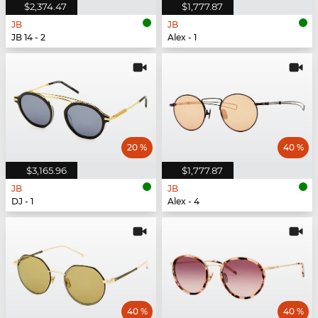
$2,374.47
$1,777.87
JB
JB
JB 14 - 2
Alex - 1
20 %
40 %
$3,165.96
$1,777.87
JB
JB
DJ - 1
Alex - 4
40 %
40 %