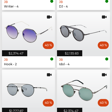
JB
JB
Writer - 4
DJ - 4
40 %
40 %
$2,374.47
$2,135.83
JB
JB
Hook - 2
Idol - 4
40 %
40 %
$1,777.87
$2,374.47