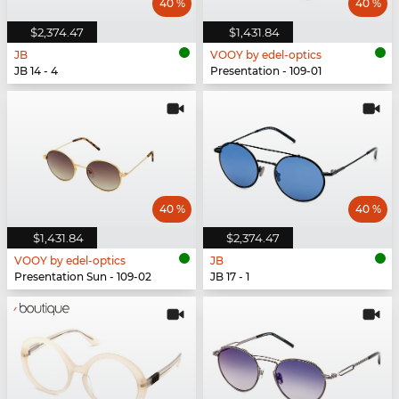
40 %
40 %
$2,374.47
$1,431.84
JB
VOOY by edel-optics
JB 14 - 4
Presentation - 109-01
40 %
40 %
$1,431.84
$2,374.47
VOOY by edel-optics
JB
Presentation Sun - 109-02
JB 17 - 1