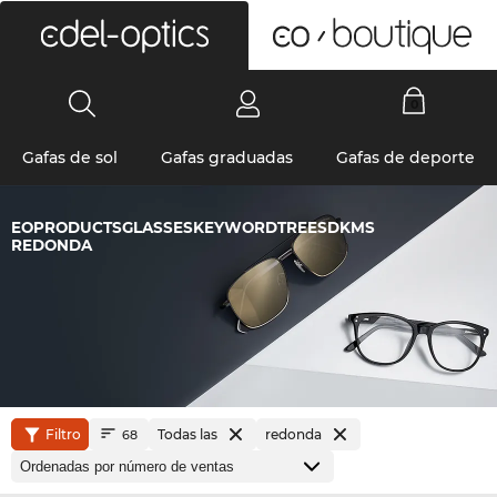
0
Gafas de sol
Gafas graduadas
Gafas de deporte
EOPRODUCTSGLASSESKEYWORDTREESDKMS
REDONDA
Filtro
Todas las
redonda
68