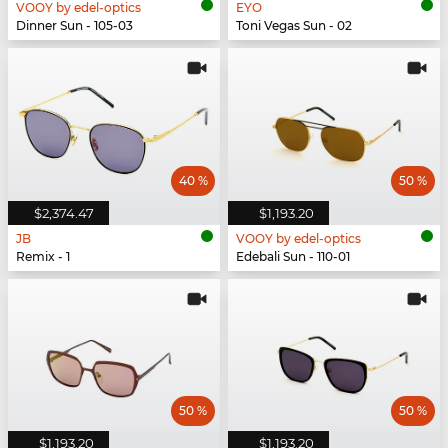
VOOY by edel-optics
EYO
Dinner Sun - 105-03
Toni Vegas Sun - 02
40 %
50 %
$2,374.47
$1,193.20
JB
VOOY by edel-optics
Remix - 1
Edebali Sun - 110-01
50 %
50 %
$1,193.20
$1,193.20