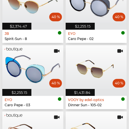
40 %
40 %
$2,374.47
$2,255.15
JB
EYO
Spirit-Sun - 8
Caro Pepe - 02
40 %
40 %
$2,255.15
$1,431.84
EYO
VOOY by edel-optics
Caro Pepe - 03
Dinner Sun - 105-02