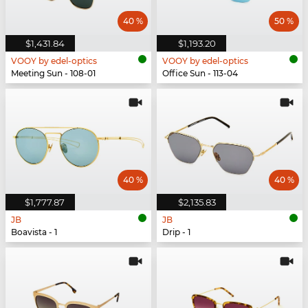
40 %
50 %
$1,431.84
$1,193.20
VOOY by edel-optics
VOOY by edel-optics
Meeting Sun - 108-01
Office Sun - 113-04
40 %
40 %
$1,777.87
$2,135.83
JB
JB
Boavista - 1
Drip - 1