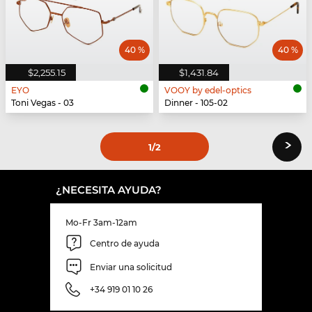
40 %
40 %
$2,255.15
$1,431.84
EYO
VOOY by edel-optics
Toni Vegas - 03
Dinner - 105-02
›
1
/2
¿NECESITA AYUDA?
Mo-Fr 3am-12am
Centro de ayuda
Enviar una solicitud
+34 919 01 10 26