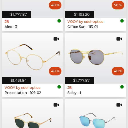
40 %
50 %
$1,777.87
$1,193.20
JB
VOOY by edel-optics
Alex - 3
Office Sun - 113-01
40 %
40 %
$1,431.84
$1,777.87
VOOY by edel-optics
JB
Presentation - 109-02
Soley - 1