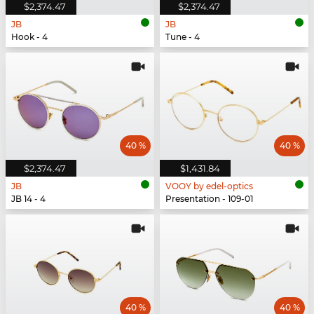
$2,374.47
$2,374.47
JB
JB
Hook - 4
Tune - 4
40 %
40 %
$2,374.47
$1,431.84
JB
VOOY by edel-optics
JB 14 - 4
Presentation - 109-01
40 %
40 %