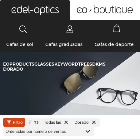
0
Gafas de sol
Gafas graduadas
Gafas de deporte
EOPRODUCTSGLASSESKEYWORDTREESDKMS
DORADO
Filtro
Todas las
Dorado
75