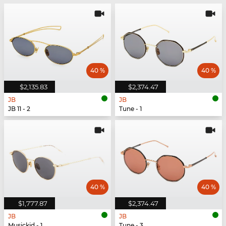
40 %
40 %
$2,135.83
$2,374.47
JB
JB
JB 11 - 2
Tune - 1
40 %
40 %
$1,777.87
$2,374.47
JB
JB
Musickid - 1
Tune - 3