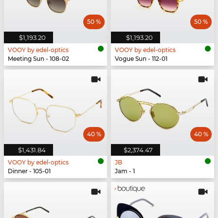
50 %
50 %
$1,193.20
$1,193.20
VOOY by edel-optics
VOOY by edel-optics
Meeting Sun - 108-02
Vogue Sun - 112-01
40 %
40 %
$1,431.84
$2,374.47
VOOY by edel-optics
JB
Dinner - 105-01
Jam - 1