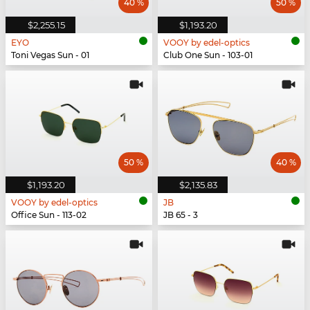
40 %
50 %
$2,255.15
$1,193.20
EYO
VOOY by edel-optics
Toni Vegas Sun - 01
Club One Sun - 103-01
50 %
40 %
$1,193.20
$2,135.83
VOOY by edel-optics
JB
Office Sun - 113-02
JB 65 - 3