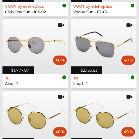
VOOY by edel-optics
VOOY by edel-optics
Club One Sun - 103-02
Vogue Sun - 112-02
40 %
40 %
$1,777.87
$2,135.83
JB
JB
Alex - 1
Loud - 1
40 %
40 %