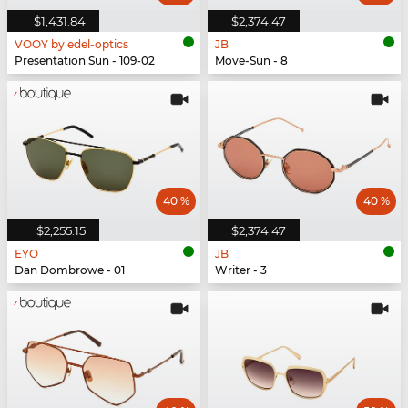
$1,431.84
$2,374.47
VOOY by edel-optics
JB
Presentation Sun - 109-02
Move-Sun - 8
40 %
40 %
$2,255.15
$2,374.47
EYO
JB
Dan Dombrowe - 01
Writer - 3