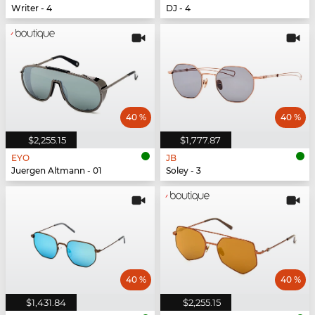
Writer - 4
DJ - 4
40 %
40 %
$2,255.15
$1,777.87
EYO
JB
Juergen Altmann - 01
Soley - 3
40 %
40 %
$1,431.84
$2,255.15