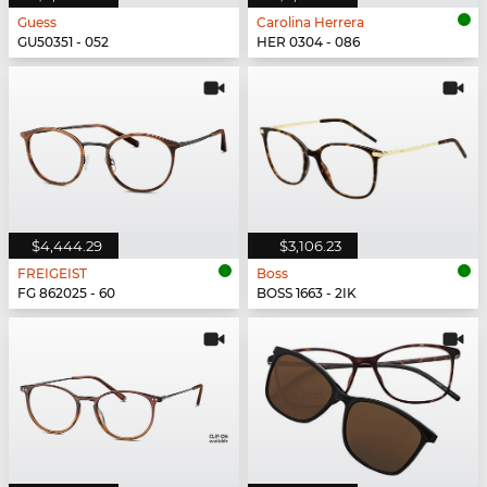
Guess
Carolina Herrera
GU50351 - 052
HER 0304 - 086
$4,444.29
$3,106.23
FREIGEIST
Boss
FG 862025 - 60
BOSS 1663 - 2IK