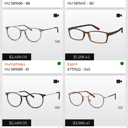
HU 581066 - 68
HU 581141C - 60
$2,469.05
$1,258.42
Humphreys
Esprit
HU 581069 - 61
ET17422 - 545
$2,469.05
$3,966.41