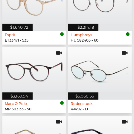
$1,640.72
$2,214.18
Esprit
Humphreys
ET33471 - 535
HU 582405 - 60
$3,169.94
$5,060.56
Marc O Polo
Rodenstock
MP 503133 - 50
R4792 - D