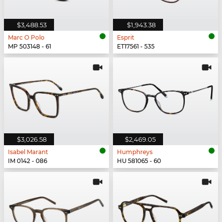
$3,488.53
$1,943.38
Marc O Polo
Esprit
MP 503148 - 61
ET17561 - 535
$3,026.58
$2,469.05
Isabel Marant
Humphreys
IM 0142 - 086
HU 581065 - 60