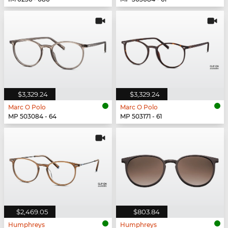
$3,329.24
$3,329.24
Marc O Polo
Marc O Polo
MP 503084 - 64
MP 503171 - 61
$2,469.05
$803.84
Humphreys
Humphreys