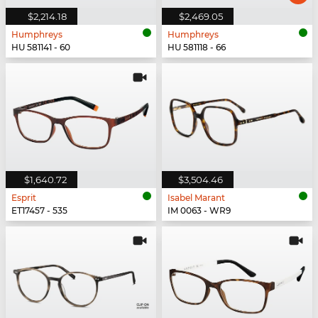
$2,214.18
$2,469.05
Humphreys
Humphreys
HU 581141 - 60
HU 581118 - 66
$1,640.72
$3,504.46
Esprit
Isabel Marant
ET17457 - 535
IM 0063 - WR9