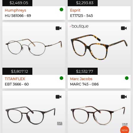
$2,469.05
$2,293.83
Humphreys
Esprit
HU 581066 - 69
ET17125 - 545
$3,807.12
$2,532.77
TITANFLEX
Marc Jacobs
EBT 3666 - 60
MARC 745 - 086