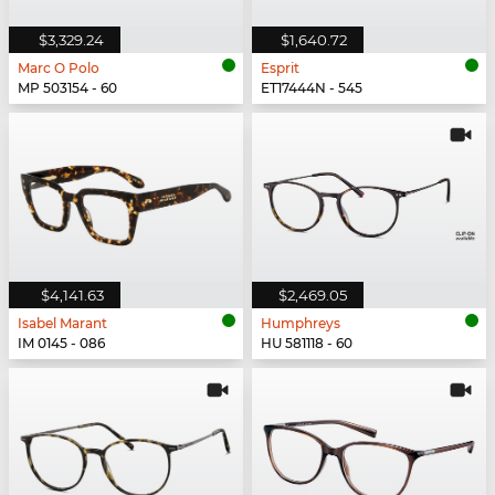
$3,329.24
$1,640.72
Marc O Polo
Esprit
MP 503154 - 60
ET17444N - 545
$4,141.63
$2,469.05
Isabel Marant
Humphreys
IM 0145 - 086
HU 581118 - 60