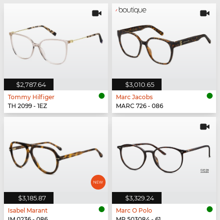
$2,787.64
$3,010.65
Tommy Hilfiger
Marc Jacobs
TH 2099 - 1EZ
MARC 726 - 086
$3,185.87
$3,329.24
Isabel Marant
Marc O Polo
IM 0236 - 086
MP 503084 - 61