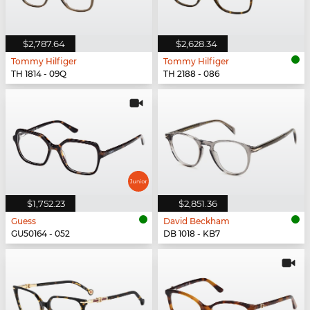
$2,787.64
$2,628.34
Tommy Hilfiger
Tommy Hilfiger
TH 1814 - 09Q
TH 2188 - 086
$1,752.23
$2,851.36
Guess
David Beckham
GU50164 - 052
DB 1018 - KB7