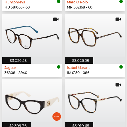
Humphreys
Marc O Polo
HU 581066 - 60
MP 502168 - 60
$3,026.58
$3,026.58
Jaguar
Isabel Marant
36808 - 8940
IM 0150 - 086
$2,309.76
$3,010.65