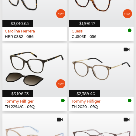
$3,010.65
$1,991.17
Carolina Herrera
Guess
HER 0382 - 086
GU50311 - 056
$3,106.23
$2,389.40
Tommy Hilfiger
Tommy Hilfiger
TH 2294/C - 09Q
TH 2020 - 09Q