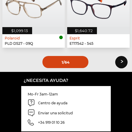
$1,099.13
$1,640.72
Polaroid
Esprit
PLD D527 - 09Q
ET17542 - 545
›
1
/64
¿NECESITA AYUDA?
Mo-Fr 3am-12am
Centro de ayuda
Enviar una solicitud
+34 919 01 10 26