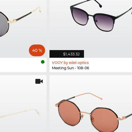
40 %
$1,433.32
VOOY by edel-optics
Meeting Sun - 108-06