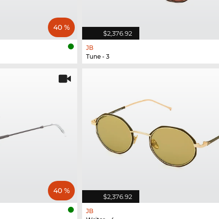
40 %
$2,376.92
JB
Tune - 3
40 %
$2,376.92
JB