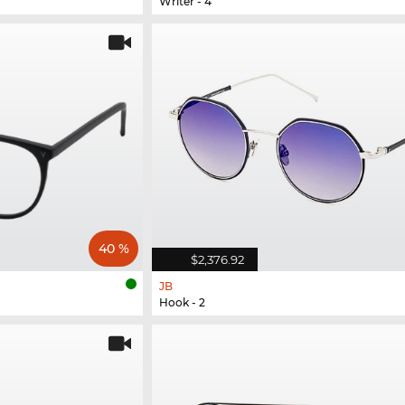
Writer - 4
40 %
$2,376.92
JB
Hook - 2