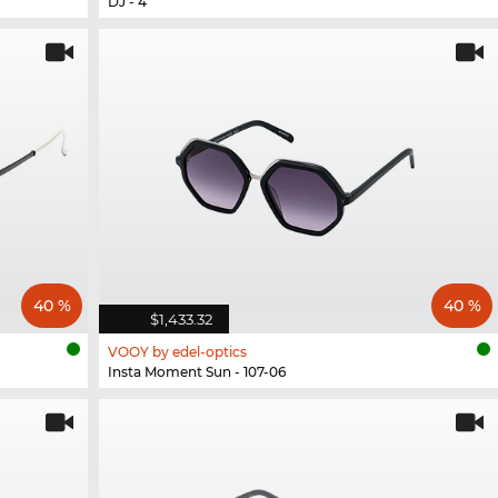
DJ - 4
40 %
40 %
$1,433.32
VOOY by edel-optics
Insta Moment Sun - 107-06