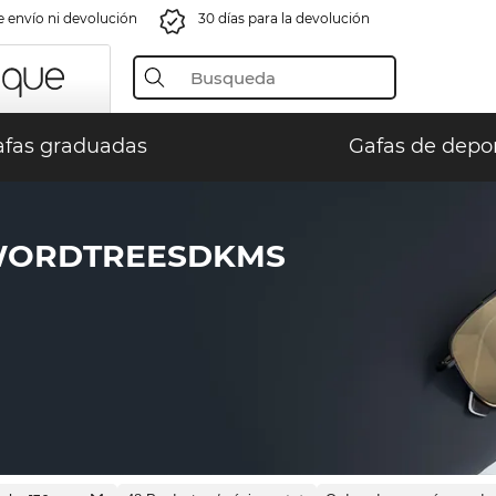
e envío ni devolución
30 días para la devolución
fas graduadas
Gafas de depo
WORDTREESDKMS