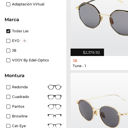
Adaptación Virtual
Marca
Todas Las
EYO
JB
$2,376.92
VOOY By Edel-Optics
JB
Tune - 1
Montura
Redonda
Cuadrado
Pantos
Browline
Cat-Eye