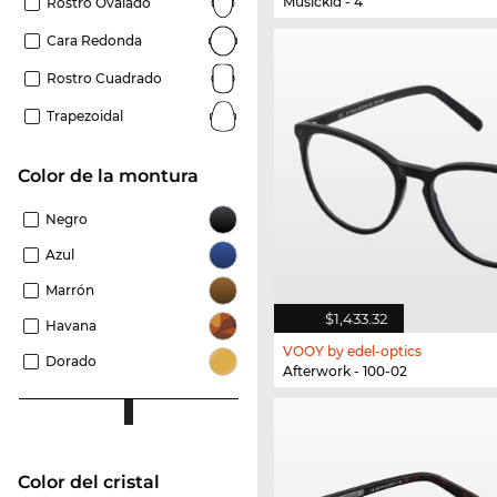
Musickid - 4
Rostro Ovalado
Cara Redonda
Rostro Cuadrado
Trapezoidal
Color de la montura
Negro
Azul
Marrón
$1,433.32
Havana
VOOY by edel-optics
Dorado
Afterwork - 100-02
Color del cristal