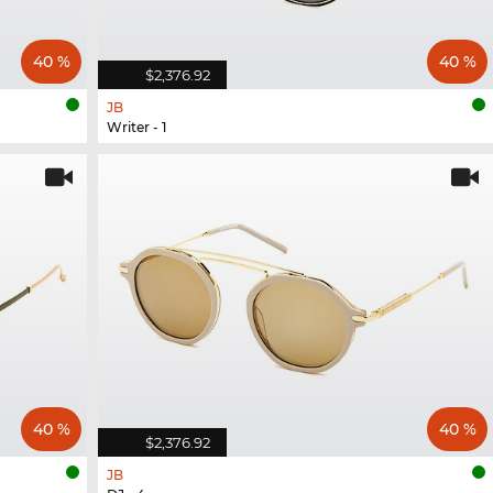
40 %
40 %
$2,376.92
JB
Writer - 1
40 %
40 %
$2,376.92
JB