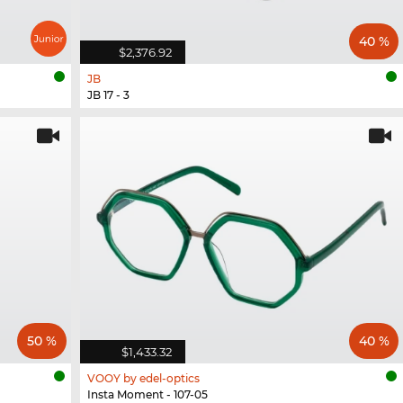
40 %
$2,376.92
JB
JB 17 - 3
50 %
40 %
$1,433.32
VOOY by edel-optics
Insta Moment - 107-05