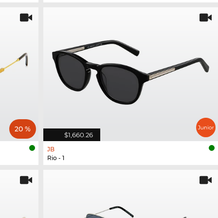
20 %
$1,660.26
JB
Rio - 1