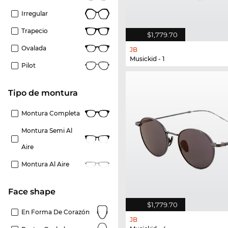
Irregular
Trapecio
$1,779.70
Ovalada
JB
Musickid - 1
Pilot
Tipo de montura
Montura Completa
Montura Semi Al
Aire
Montura Al Aire
Face shape
$1,779.70
En Forma De Corazón
JB