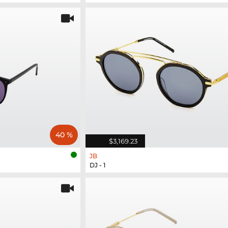
40 %
$3,169.23
JB
DJ - 1