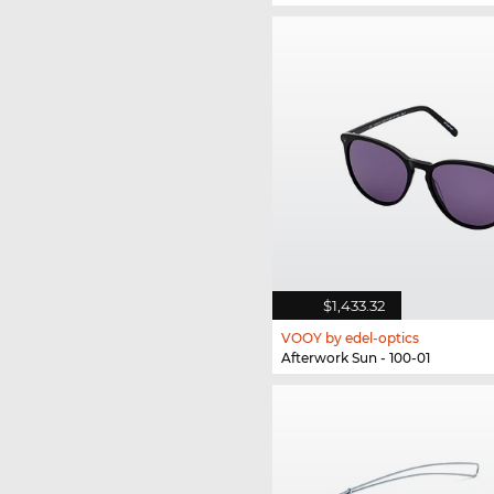
$1,433.32
VOOY by edel-optics
Afterwork Sun - 100-01