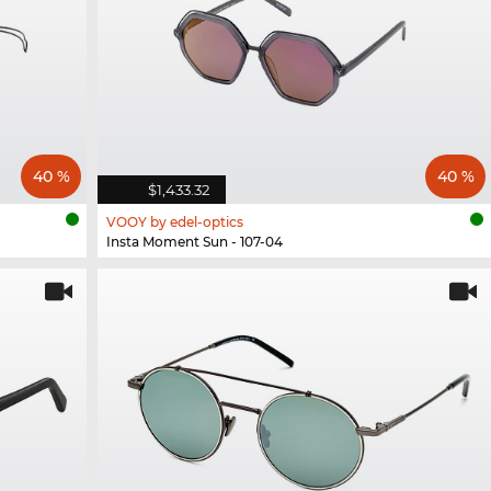
40 %
40 %
$1,433.32
VOOY by edel-optics
Insta Moment Sun - 107-04