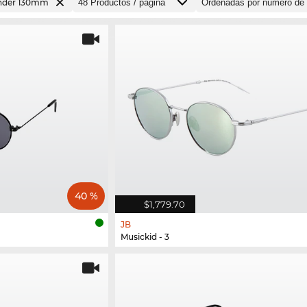
under 130mm
40 %
$1,779.70
JB
Musickid - 3