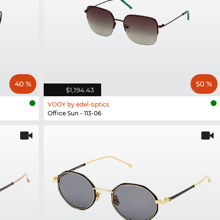
40 %
50 %
$1,194.43
VOOY by edel-optics
Office Sun - 113-06