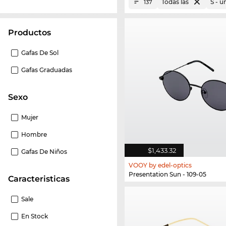
Todas las
S - 
137
Productos
Gafas De Sol
Gafas Graduadas
Sexo
Mujer
Hombre
$1,433.32
Gafas De Niños
VOOY by edel-optics
Presentation Sun - 109-05
Caracteristicas
Sale
En Stock