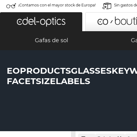
¡Contamos con el mayor stock de Europa!
Sin gastos d
Gafas de sol
Ga
EOPRODUCTSGLASSESKEY
FACETSIZELABELS