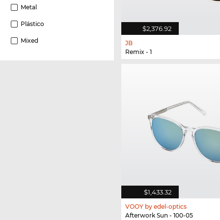
Metal
Plástico
$2,376.92
Mixed
JB
Remix - 1
$1,433.32
VOOY by edel-optics
Afterwork Sun - 100-05