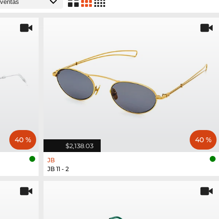
40 %
40 %
$2,138.03
JB
JB 11 - 2