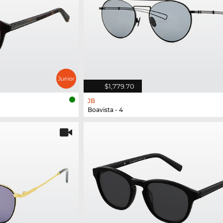
$1,779.70
JB
Boavista - 4