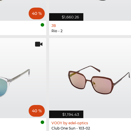
40 %
$1,660.26
JB
Rio - 2
40 %
$1,194.43
VOOY by edel-optics
Club One Sun - 103-02