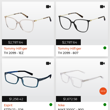
$2,787.64
$2,787.64
Tommy Hilfiger
Tommy Hilfiger
TH 2099 - 1EZ
TH 2099 - 807
$1,258.42
$1,672.58
Esprit
Nike
ET17422 - 526
NIKE 1000C - 900