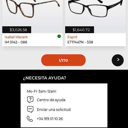
$3,026.58
$1,640.72
Isabel Marant
Esprit
IM 0142 - 086
ET17447N - 538
›
1
/170
¿NECESITA AYUDA?
Mo-Fr 3am-12am
Centro de ayuda
Enviar una solicitud
+34 919 01 10 26