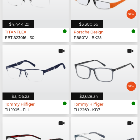
$4,444.29
$3,300.36
TITANFLEX
Porsche Design
EBT 823016 - 30
P8801V - BK25
$3,106.23
$2,628.34
Tommy Hilfiger
Tommy Hilfiger
TH 1905 - FLL
TH 2269 - KB7