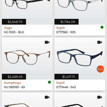
$2,548.70
$1,784.09
Hugo
Esprit
HG 1005 - BLX
ET17562 - 505
$2,469.05
$1,417.71
Humphreys
Esprit
HU 581065 - 63
ET17446 - 543