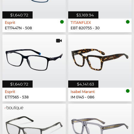
$1,640.72
$3,169.94
Esprit
TITANFLEX
ET17447N - 508
EBT 820755 - 30
$1,640.72
$4,141.63
Esprit
Isabel Marant
ET17565 - 538
IM 0145 - 086