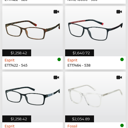
$1,258.42
$1,640.72
Esprit
Esprit
ET17422 - 545
ET17464 - 538
$1,258.42
$2,054.89
Esprit
Fossil