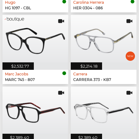
Hugo
Carolina Herrera
HG 1097 - CBL
HER 0304 - 086
$2,532.77
$2,214.18
Marc Jacobs
Carrera
MARC 745 - 807
CARRERA 373 - KB7
$2,389.40
$2,389.40