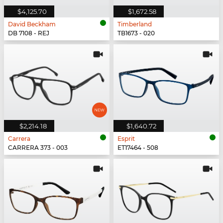
$4,125.70
$1,672.58
David Beckham
Timberland
DB 7108 - REJ
TB1673 - 020
$2,214.18
$1,640.72
Carrera
Esprit
CARRERA 373 - 003
ET17464 - 508