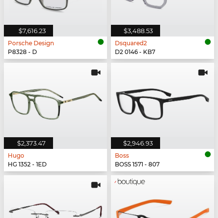
$7,616.23
$3,488.53
Porsche Design
Dsquared2
P8328 - D
D2 0146 - KB7
$2,373.47
$2,946.93
Hugo
Boss
HG 1352 - 1ED
BOSS 1571 - 807