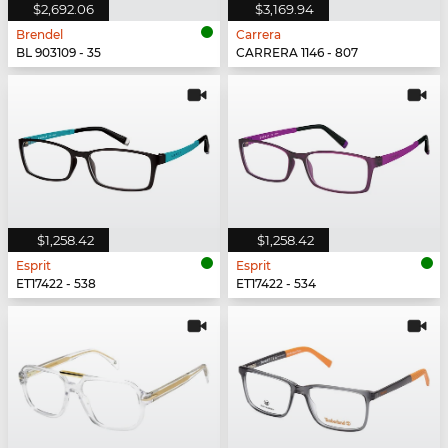
$2,692.06
$3,169.94
Brendel
Carrera
BL 903109 - 35
CARRERA 1146 - 807
$1,258.42
$1,258.42
Esprit
Esprit
ET17422 - 538
ET17422 - 534