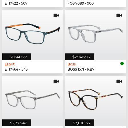
ET17422 - 507
FOS 7089 - 900
$1,640.72
$2,946.93
Esprit
Boss
ET17464 - 543
BOSS 1571 - KB7
$2,373.47
$3,010.65