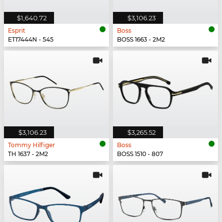
$1,640.72
$3,106.23
Esprit
Boss
ET17444N - 545
BOSS 1663 - 2M2
$3,106.23
$3,265.52
Tommy Hilfiger
Boss
TH 1637 - 2M2
BOSS 1510 - 807