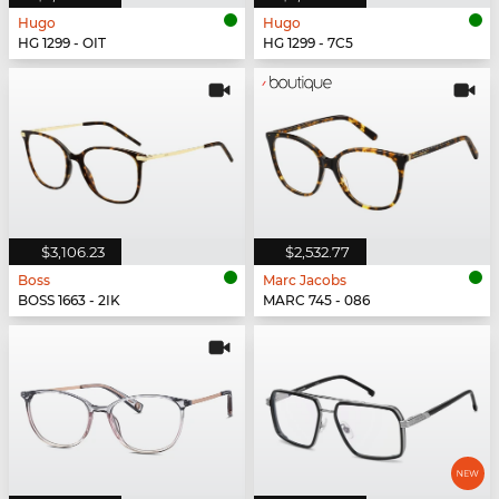
Hugo
Hugo
HG 1299 - OIT
HG 1299 - 7C5
$3,106.23
$2,532.77
Boss
Marc Jacobs
BOSS 1663 - 2IK
MARC 745 - 086